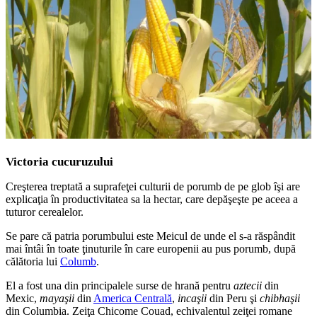
Victoria cucuruzului
Creşterea treptată a suprafeţei culturii de porumb de pe glob îşi are
explicaţia în productivitatea sa la hectar, care depăşeşte pe aceea a
tuturor cerealelor.
Se pare că patria porumbului este Meicul de unde el s-a răspândit
mai întâi în toate ţinuturile în care europenii au pus porumb, după
călătoria lui
Columb
.
El a fost una din principalele surse de hrană pentru
aztecii
din
Mexic,
mayaşii
din
America Centrală
,
incaşii
din Peru şi
chibhaşii
din Columbia. Zeiţa Chicome Couad, echivalentul zeiţei romane