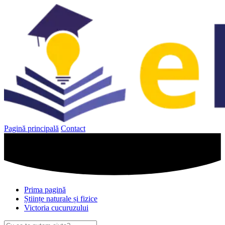
Sari
la
conținut
Pagină principală
Contact
Prima pagină
Științe naturale și fizice
Victoria cucuruzului
Caută