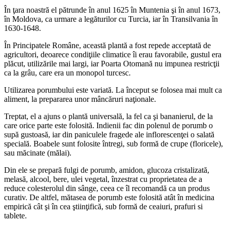
În ţara noastră el pătrunde în anul 1625 în Muntenia şi în anul 1673,
în Moldova, ca urmare a legăturilor cu Turcia, iar în Transilvania în
1630-1648.
În Principatele Române, această plantă a fost repede acceptată de
agricultori, deoarece condiţiile climatice îi erau favorabile, gustul era
plăcut, utilizările mai largi, iar Poarta Otomană nu impunea restricţii
ca la grâu, care era un monopol turcesc.
Utilizarea porumbului este variată. La început se folosea mai mult ca
aliment, la prepararea unor mâncăruri naţionale.
Treptat, el a ajuns o plantă universală, la fel ca şi bananierul, de la
care orice parte este folosită. Indienii fac din polenul de porumb o
supă gustoasă, iar din paniculele fragede ale inflorescenţei o salată
specială. Boabele sunt folosite întregi, sub formă de crupe (floricele),
sau măcinate (mălai).
Din ele se prepară fulgi de porumb, amidon, glucoza cristalizată,
melasă, alcool, bere, ulei vegetal, înzestrat cu proprietatea de a
reduce colesterolul din sânge, ceea ce îl recomandă ca un produs
curativ. De altfel, mătasea de porumb este folosită atât în medicina
empirică cât şi în cea ştiinţifică, sub formă de ceaiuri, prafuri si
tablete.