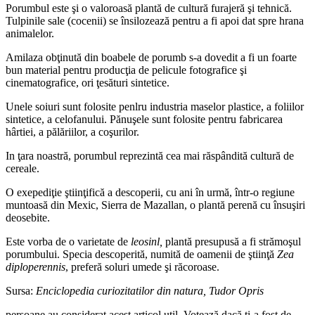
Porumbul este şi o valoroasă plantă de cultură furajeră şi tehnică.
Tulpinile sale (cocenii) se însilozează pentru a fi apoi dat spre hrana
animalelor.
Amilaza obţinută din boabele de porumb s-a dovedit a fi un foarte
bun material pentru producţia de pelicule fotografice şi
cinematografice, ori ţesături sintetice.
Unele soiuri sunt folosite penlru industria maselor plastice, a foliilor
sintetice, a celofanului. Pănuşele sunt folosite pentru fabricarea
hârtiei, a pălăriilor, a coşurilor.
In ţara noastră, porumbul reprezintă cea mai răspândită cultură de
cereale.
O exepediţie ştiinţifică a descoperii, cu ani în urmă, într-o regiune
muntoasă din Mexic, Sierra de Mazallan, o plantă perenă cu însuşiri
deosebite.
Este vorba de o varietate de
leosinl,
plantă presupusă a fi strămoşul
porumbului. Specia descoperită, numită de oamenii de ştiinţă
Zea
diploperennis
, preferă soluri umede şi răcoroase.
Sursa:
Enciclopedia curiozitatilor din natura, Tudor Opris
persoane au considerat acest articol util. Votează dacă ți-a fost de