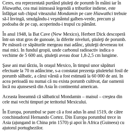
Ceres, era reprezentată purtând ştiuleţi de porumb în mâini iar în
Hiawatha
, cea mai inimoasă legendă a triburilor indiene, este
înfăţişat sub chipul viteazului
Mondamin
pe care
Hiawathci
trebuie
să-l învingă, smulgându-i veşmântul galben-verde, precum şi
podoaba de pe cap, acoperindu-i trupul cu pământ.
În anul 1948, la Bat Cave (New Mexico), Herbert Dick descoperă
într-un strat gros de gunoaie, la diferite niveluri, ştiuleţi de porumb.
Pe măsură ce săpăturile mergeau mai adânc, ştiuleţii deveneau tot
mai mici. In fundul gropii, unde carbonul radioactiv indica o
vechime de 5 600 ani, ştiuleţii aveau doar 1,8-2,5 cm lungime.
Şase ani mai târziu, în oraşul Mexico, în timpul unor săpături
efectuate la 70 m adâncime, s-a constatat prezenţa ştiuletelui fosil de
porumb sălbatic, a cărui vârstă a fost estimată la 60 000 de ani. In
acea perioadă nu numai că nu exista porumb cultivat, dar oamenii
încă nu ajunseseră din Asia în continentul american.
Aceasta înseamnă că sălbaticul Mondamin – maisul – creştea din
cele mai vechi timpuri pe teritoriul Mexicului.
În Europa, porumbul se pare că a fost adus în anul 1519, de către
conchistadorul Hernando Cortez. Din Europa porumbul trece in
Asia (ajungand in China prin 1570) şi apoi în Africa (Guineea) cu
ajutorul portughezilor.