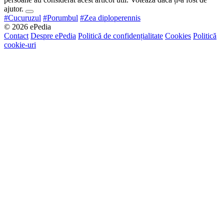
ajutor.
#Cucuruzul
#Porumbul
#Zea diploperennis
© 2026 ePedia
Contact
Despre ePedia
Politică de confidențialitate
Cookies
Politică
cookie-uri