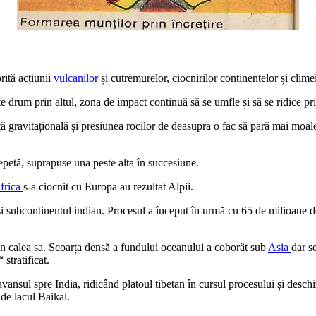
rită acțiunii
vulcanilor
și cutremurelor, ciocnirilor continentelor și clime
e drum prin altul, zona de impact continuă să se umfle și să se ridice pr
ă gravitațională și presiunea rocilor de deasupra o fac să pară mai moale. 
repetă, suprapuse una peste alta în succesiune.
frica
s-a ciocnit cu Europa au rezultat Alpii.
 și subcontinentul indian. Procesul a început în urmă cu 65 de milioane d
in calea sa. Scoarța densă a fundului oceanului a coborât sub
Asia
dar s
stratificat.
avansul spre India, ridicând platoul tibetan în cursul procesului și desch
de lacul Baikal.