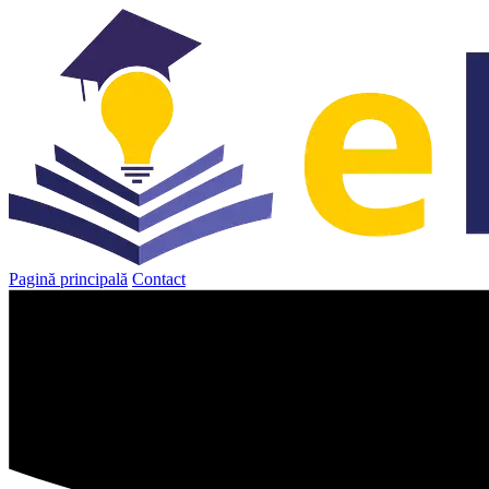
Sari
la
conținut
Pagină principală
Contact