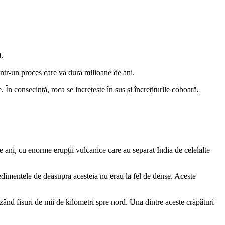
i.
intr-un proces care va dura milioane de ani.
În consecință, roca se increțește în sus și încrețiturile coboară,
e ani, cu enorme erupții vulcanice care au separat India de celelalte
edimentele de deasupra acesteia nu erau la fel de dense. Aceste
izând fisuri de mii de kilometri spre nord. Una dintre aceste crăpături