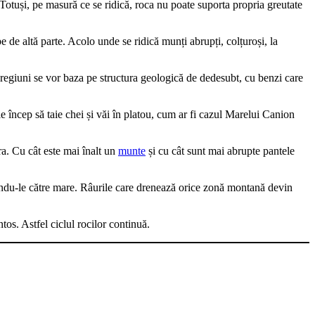
Totuși, pe masură ce se ridică, roca nu poate suporta propria greutate
pe de altă parte. Acolo unde se ridică munți abrupți, colțuroși, la
gi regiuni se vor baza pe structura geologică de dedesubt, cu benzi care
e încep să taie chei și văi în platou, cum ar fi cazul Marelui Canion
ra. Cu cât este mai înalt un
munte
și cu cât sunt mai abrupte pantele
gându-le către mare. Râurile care drenează orice zonă montană devin
os. Astfel ciclul rocilor continuă.