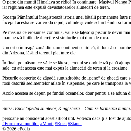
O parte din munții Himalaya se ridică în continuare. Masivul Nanga Parb
iar regiunea este expusă devastatoarelor alunecări de teren.
Scoarța Pământului înregistrează istoria unei bătălii permanente între ri
început aceștia se vor eroda rapid, culmile și văile schimbându-și form
Pe măsura ce eroziunea continuă, văile se lățesc și piscurile devin mai l
marchează liniile de încrețire și straturile mai dure de roca.
Uneori o întreagă zonă dintr-un continent se ridică, în loc să se bombez
din Arizona, lăsând terenul plat între ele.
În final, pe măsura ce văile se lățesc, terenul se ondulează până ajung
sale, cu atât acesta este mai expus la alunecări de teren și la eroziune.
Piscurile acoperite de zăpadă sunt zdrobite de „pene“ de gheață care s
roșii datorită sedimentelor aflate în suspensie, pe care le transportă la 
Acolo acestea se depun pe fundul oceanelor, doar pentru a se aduna din
Sursa:
Enciclopedia stiintelor, Kingfishera – Cum se formează munții
persoane au considerat acest articol util. Votează dacă ți-a fost de ajut
#Formarea muntilor
#Munti
#Roca
#Stanci
© 2026 ePedia