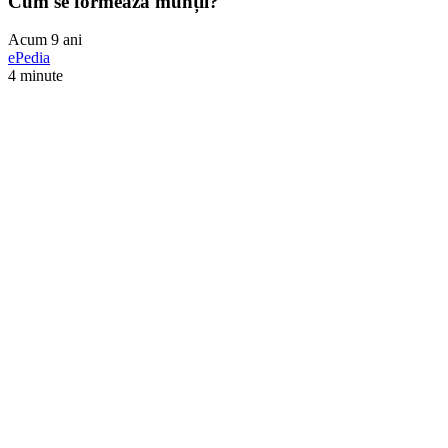
Cum se formează munții?
Acum 9 ani
ePedia
4 minute