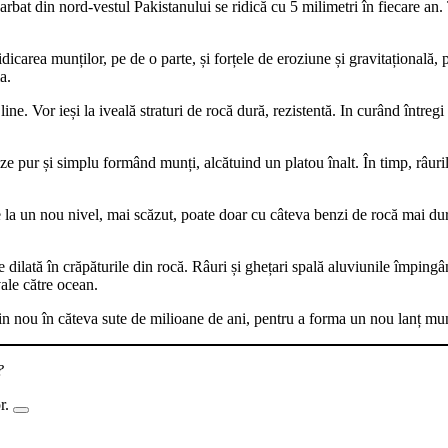
at din nord-vestul Pakistanului se ridică cu 5 milimetri în fiecare an. 
dicarea munților, pe de o parte, și forțele de eroziune și gravitațională, 
a.
ine. Vor ieși la iveală straturi de rocă dură, rezistentă. In curând între
e pur și simplu formând munți, alcătuind un platou înalt. În timp, râuril
e la un nou nivel, mai scăzut, poate doar cu câteva benzi de rocă mai du
e dilată în crăpăturile din rocă. Râuri și ghețari spală aluviunile împin
vale către ocean.
 nou în căteva sute de milioane de ani, pentru a forma un nou lanț munt
?
or.