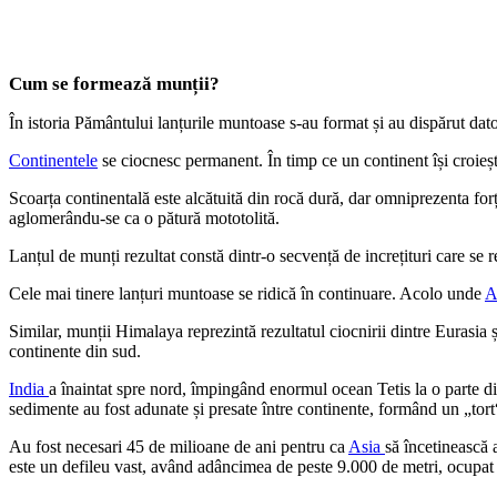
Cum se formează munții?
În istoria Pământului lanțurile muntoase s-au format și au dispărut dato
Continentele
se ciocnesc permanent. În timp ce un continent își croieșt
Scoarța continentală este alcătuită din rocă dură, dar omniprezenta forț
aglomerându-se ca o pătură mototolită.
Lanțul de munți rezultat constă dintr-o secvență de increțituri care se 
Cele mai tinere lanțuri muntoase se ridică în continuare. Acolo unde
A
Similar, munții Himalaya reprezintă rezultatul ciocnirii dintre Eurasia
continente din sud.
India
a înaintat spre nord, împingând enormul ocean Tetis la o parte d
sedimente au fost adunate și presate între continente, formând un „tort“ 
Au fost necesari 45 de milioane de ani pentru ca
Asia
să încetinească 
este un defileu vast, având adâncimea de peste 9.000 de metri, ocupat 