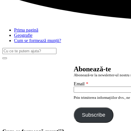
Prima pagină
Geografie
Cum se formează munții?
Caută
după:
Search
Abonează-te
Abonează-te la newsletter-ul nostru ș
Email
*
Prin trimiterea informațiilor dvs., n
Subscribe