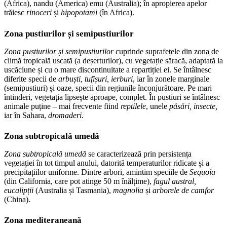
(Africa), nandu (America) emu (Australia); în apropierea apelor
trăiesc
rinoceri
și
hipopotami
(în Africa).
Zona pustiurilor și semipustiurilor
Zona pustiurilor și semipustiurilor
cuprinde suprafețele din zona de
climă tropicală uscată (a deșerturilor), cu vegetație săracă, adaptată la
uscăciune și cu o mare discontinuitate a repartiției ei. Se întâlnesc
diferite specii de
arbuști, tufișuri, ierburi
, iar în zonele marginale
(semipustiuri) și oaze, specii din regiunile înconjurătoare. Pe mari
întinderi, vegetația lipsește aproape, complet. În pustiuri se întâlnesc
animale puține – mai frecvente fiind
reptilele
, unele
păsări, insecte,
iar în Sahara,
dromaderi
.
Zona subtropicală umedă
Zona subtropicală umedă
se caracterizează prin persistența
vegetației în tot timpul anului, datorită temperaturilor ridicate și a
precipitațiilor uniforme. Dintre arbori, amintim speciile de
Sequoia
(din California, care pot atinge 50 m înălțime),
fagul austral,
eucalipții
(Australia și Tasmania),
magnolia
și
arborele de camfor
(China).
Zona mediteraneană