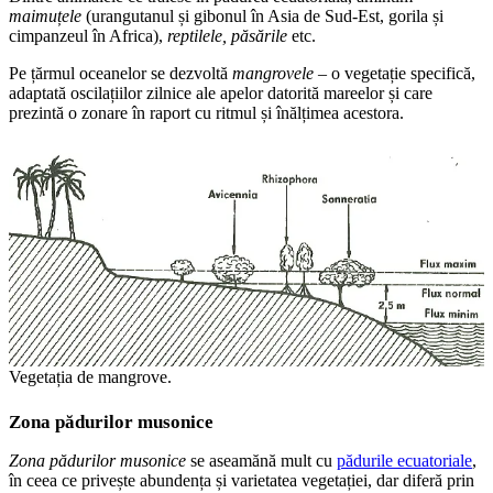
maimuțele
(urangutanul și gibonul în Asia de Sud-Est, gorila și
cimpanzeul în Africa),
reptilele, păsările
etc.
Pe țărmul oceanelor se dezvoltă
mangrovele
– o vegetație specifică,
adaptată oscilațiilor zilnice ale apelor datorită mareelor și care
prezintă o zonare în raport cu ritmul și înălțimea acestora.
Vegetația de mangrove.
Zona pădurilor musonice
Zona pădurilor musonice
se aseamănă mult cu
pădurile ecuatoriale
,
în ceea ce privește abundența și varietatea vegetației, dar diferă prin