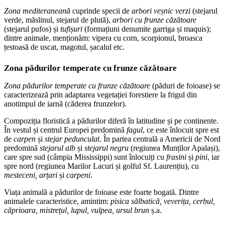
Zona mediteraneană
cuprinde specii de
arbori veșnic verzi
(stejarul
verde, măslinul, stejarul de plută),
arbori cu frunze căzătoare
(stejarul pufos) și
tufișuri
(formațiuni denumite garriga și maquis);
dintre animale, menționăm: vipera cu corn, scorpionul, broasca
țestoasă de uscat, magotul, șacalul etc.
Zona pădurilor temperate cu frunze căzătoare
Zona pădurilor temperate cu frunze căzătoare
(păduri de foioase) se
caracterizează prin adaptarea vegetației forestiere la frigul din
anotimpul de iarnă (căderea frunzelor).
Compoziția floristică a pădurilor diferă în latitudine și pe continente.
În vestul și centrul Europei predomină
fagul
, ce este înlocuit spre est
de
carpen
și
stejar pedunculat
. În partea centrală a Americii de Nord
predomină
stejarul alb
și
stejarul negru
(regiunea Munților Apalași),
care spre sud (câmpia Mississippi) sunt înlocuiți cu
frasini
și
pini
, iar
spre nord (regiunea Marilor Lacuri și golful Sf. Laurențiu), cu
mesteceni, arțari
și
carpeni
.
Viața animală a pădurilor de foioase este foarte bogată. Dintre
animalele caracteristice, amintim:
pisica sălbatică, veverița, cerbul,
căprioara, mistrețul, lupul, vulpea, ursul brun
ș.a.