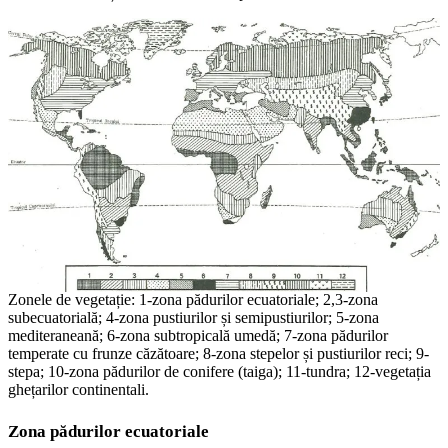
Zonele de vegetație: 1-zona pădurilor ecuatoriale; 2,3-zona
subecuatorială; 4-zona pustiurilor și semipustiurilor; 5-zona
mediteraneană; 6-zona subtropicală umedă; 7-zona pădurilor
temperate cu frunze căzătoare; 8-zona stepelor și pustiurilor reci; 9-
stepa; 10-zona pădurilor de conifere (taiga); 11-tundra; 12-vegetația
ghețarilor continentali.
Zona pădurilor ecuatoriale