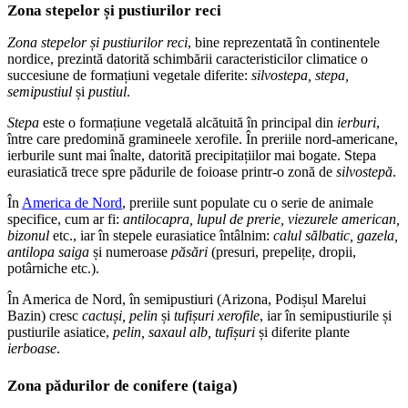
Zona stepelor și pustiurilor reci
Zona stepelor și pustiurilor reci
, bine reprezentată în continentele
nordice, prezintă datorită schimbării caracteristicilor climatice o
succesiune de formațiuni vegetale diferite:
silvostepa, stepa,
semipustiul
și
pustiul
.
Stepa
este o formațiune vegetală alcătuită în principal din
ierburi
,
între care predomină gramineele xerofile. În preriile nord-americane,
ierburile sunt mai înalte, datorită precipitațiilor mai bogate. Stepa
eurasiatică trece spre pădurile de foioase printr-o zonă de
silvostepă
.
În
America de Nord
, preriile sunt populate cu o serie de animale
specifice, cum ar fi:
antilocapra, lupul de prerie, viezurele american,
bizonul
etc., iar în stepele eurasiatice întâlnim:
calul sălbatic, gazela,
antilopa saiga
și numeroase
păsări
(presuri, prepelițe, dropii,
potârniche etc.).
În America de Nord, în semipustiuri (Arizona, Podișul Marelui
Bazin) cresc
cactuși, pelin
și
tufișuri xerofile
, iar în semipustiurile și
pustiurile asiatice,
pelin, saxaul alb, tufișuri
și diferite plante
ierboase
.
Zona pădurilor de conifere (taiga)