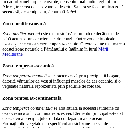
În cadrul zonei tropicale uscate, deosebim mai multe regiuni. În
Africa, trecerea de la savane la deșertul Sahara se face printr-o zonă
secetoasă, de semipustiu, denumită
Sahel
.
Zona mediteraneană
Zona mediteraneană
este mai restrânsă ca întindere decât cele de
până acum și are caracteristici de tranziție între zonele tropicale
uscate și cele cu caracter temperat-oceanic. O extensiune mai mare a
acestei zone naturale a Pământului o întâlnim în jurul
Mării
Mediterane
.
Zona temperat-oceanică
Zona temperat-oceanică
se caracterizează prin precipitații bogate,
datorită vânturilor de vest și influenței maselor de aer oceanic, și o
vegetație naturală reprezentată prin pădurile de foioase.
Zona temperat-continentală
Zona temperat-continentală
se află situată la aceeași latitudine cu
cea oceanică și în continuarea acesteia. Elementul principal este dat
de scăderea precipitațiilor o dată cu depărtarea de ocean.
Formațiunile vegetale dau specificul acestei zone: peisaj de