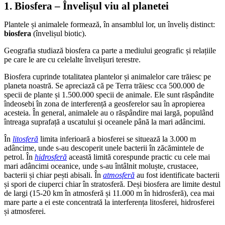
1. Biosfera – Învelișul viu al planetei
Plantele și animalele formează, în ansamblul lor, un înveliș distinct:
biosfera
(învelișul biotic).
Geografia studiază biosfera ca parte a mediului geografic și relațiile
pe care le are cu celelalte învelișuri terestre.
Biosfera cuprinde totalitatea plantelor și animalelor care trăiesc pe
planeta noastră. Se apreciază că pe Terra trăiesc cca 500.000 de
specii de plante și 1.500.000 specii de animale. Ele sunt răspândite
îndeosebi în zona de interferență a geosferelor sau în apropierea
acesteia. În general, animalele au o răspândire mai largă, populând
întreaga suprafață a uscatului și oceanele până la mari adâncimi.
În
litosferă
limita inferioară a biosferei se situează la 3.000 m
adâncime, unde s-au descoperit unele bacterii în zăcămintele de
petrol. În
hidrosferă
această limită corespunde practic cu cele mai
mari adâncimi oceanice, unde s-au întâlnit moluște, crustacee,
bacterii și chiar pești abisali. În
atmosferă
au fost identificate bacterii
și spori de ciuperci chiar în stratosferă. Deși biosfera are limite destul
de largi (15-20 km în atmosferă și 11.000 m în hidrosferă), cea mai
mare parte a ei este concentrată la interferența litosferei, hidrosferei
și atmosferei.