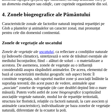
un
domeniu endogen
sau
edafic
, care cuprinde organismele din sol.
4. Zonele biogeografice ale Pământului
Caracteristicile zonale ale factorilor naturali imprimă repartiției pe
Glob a plantelor și animalelor un caracter zonal, mai pronunțat
pentru cele din domeniul continental.
Zonele de vegetație ale uscatului
Zonele de vegetație ale
uscatului
, ca reflectare a condițiilor naturale
(și îndeosebi climatice), sintetizează o serie de trăsături esențiale ale
mediului înconjurător, fiind – alături de soluri – o materializare a
acestora. De asemenea, zonele de vegetație au o influență
considerabilă asupra răspândirii animalelor. De aceea, elementul de
bază al caracterizării mediului geografic sub aspect biotic îl
constituie vegetația, sub raportul marilor zone și asociații întâlnite la
suprafața terestră; din acest punct de vedere, animalele apar
„asociate” zonelor de vegetație (de care dealtfel depind într-o mare
măsură). Putem vorbi astfel de z
one biogeografice
(cuprinzând
asociațiile vegetale naturale, modul lor de repartiție teritorială,
structura lor floristică, relațiile cu factorii naturali, la care asociem și
animalele caracteristice), individualizate pe baza zonelor de vegetație
naturală, diferențiate de la ecuator la poli.