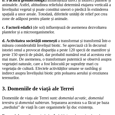
b. Factorii geomorfologici
influențează direct și indirect plantele și
animalele. Astfel, altitudinea reliefului determină etajarea verticală a
învelișului vegetal și poate constitui uneori o piedică în extinderea
spațială a unor areale. Totodată, diferitele unități de relief pot crea
zone de adăpost pentru plante și animale.
c. Factorii edafici
(de sol) influențează de asemenea dezvoltarea
plantelor și a microorganismelor.
d. Activitatea societății omenești
a transformat și transformă într-o
măsura considerabilă învelișul biotic. Se apreciază că în decursul
istoriei omul a provocat dispariția a peste 120 specii de mamifere și
peste 150 specii de păsări, dar probabil numărul real al acestora este
mai mare. De asemenea, o transformare puternică se observă asupra
vegetației naturale, care a fost înlocuită pe suprafețe mari cu
vegetația de cultură. Efectele activităților umane se rasfrâng și
indirect asupra învelișului biotic prin poluarea aerului și eroziunea
terenurilor.
3. Domeniile de viață ale Terrei
Domeniile de viața ale Terrei sunt:
domeniul acvatic, domeniul
terestru
și
domeniul subteran
. Separarea acestora s-a făcut pe baza
„mediului” de viață în care organismele își duc existența.