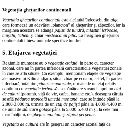
Vegetația ghețarilor continentali
Vegetația ghețarilor continentali
este alcătuită îndeosebi din
alge
,
care formează un adevărat „plancton” al ghețarilor și zăpezilor, iar la
marginea acestora se adaugă
pajiști de tundră, mlaștini ierboase,
mușchi, licheni
și chiar
mesteacănul pitic
. La marginea ghețarilor
continentali trăiesc animale specifice tundrei.
5. Etajarea vegetației
Regiunile muntoase au o
vegetație etajată
, în parte cu caracter
azonal, care au în partea inferioară caracteristicile vegetației zonale
în care se află situate. Ca exemplu, menționăm etajele de vegetație
ale masivului Kilimandjaro, situat chiar pe ecuator; astfel, în partea
inferioară, întâlnim
păduri ecuatoriale
, urmate de un etaj relativ
continuu cu
vegetație ierboasă
asemănătoare savanei, apoi un
etaj
de culturi
(porumb, viță de vie, cafea, banane etc.), deasupra căruia
se află
pădurea tropicală umedă montană
, care se întinde până la
2.800-3.000 m, urmată de un
etaj de pajiști
până la 4.000-4.400 m,
de unul de
stâncării golașe
până la 5.000-5.400 m și, la cele mai
mari înălțimi, de
ghețari montani
și
zăpezi perpetue
.
Vegetația de cultură
are în general un caracter azonal față de