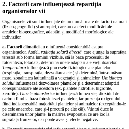
2. Factorii care influențează repartiția
organismelor vii
Organismele vii sunt influențate de un număr mare de factori naturali
(fizico-geografici) și antropici, care au ca efect modificări ale
arealelor biogeografice, adaptări și modificări morfologice ale
indivizilor.
a. Factorii climatici
au o influență considerabilă asupra
organismelor. Astfel,
radiația solară directă
, care ajunge la suprafața
terestră sub forma luminii vizibile, stă la baza procesului de
fotosinteză; totodată, determină unele adaptări ale viețuitoarelor.
Temperatura
influențează procesele fiziologice ale plantelor
(respirația, transpirația, dezvoltarea etc.) și determină, într-o măsura
mare, zonalitatea latitudinală a vegetației și animalelor.
Umiditatea
solului
influențează dezvoltarea plantelor și a determinat adaptări
corespunzatoare ale acestora (ex. plantele hidrofile, higrofite,
xerofite).
Gazele atmosferice
influențează lumea vie, dioxidul de
carbon fiind la baza fotosintezei plantelor, iar prezența oxigenului
fiind indispensabilă majorității plantelor și animalelor (exceptându-le
pe cele anaerobe, care și-l procură pe alte căi).
Vântul
duce la
diseminarea unor plante, la mărirea evaporației ce are loc la
suprafața frunzelor, dar poate avea și efecte negative.