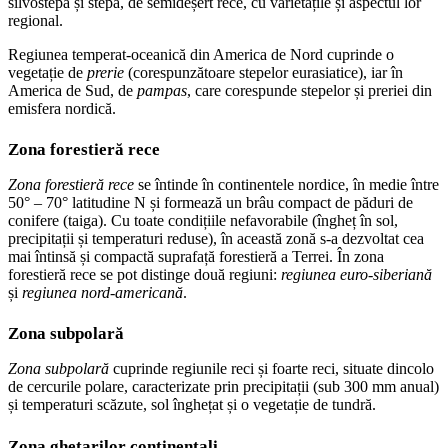
silvostepă și stepă, de semideșert rece, cu varietățile și aspectul lor
regional.
Regiunea temperat-oceanică din America de Nord cuprinde o
vegetație de
prerie
(corespunzătoare stepelor eurasiatice), iar în
America de Sud, de
pampas
, care corespunde stepelor și preriei din
emisfera nordică.
Zona forestieră rece
Zona forestieră rece
se întinde în continentele nordice, în medie între
50° – 70° latitudine N și formează un brâu compact de păduri de
conifere (taiga). Cu toate condițiile nefavorabile (îngheț în sol,
precipitații și temperaturi reduse), în această zonă s-a dezvoltat cea
mai întinsă și compactă suprafață forestieră a Terrei. În zona
forestieră rece se pot distinge două regiuni:
regiunea euro-siberiană
și
regiunea nord-americană
.
Zona subpolară
Zona subpolară
cuprinde regiunile reci și foarte reci, situate dincolo
de cercurile polare, caracterizate prin precipitații (sub 300 mm anual)
și temperaturi scăzute, sol înghețat și o vegetație de tundră.
Zona ghețarilor continentali