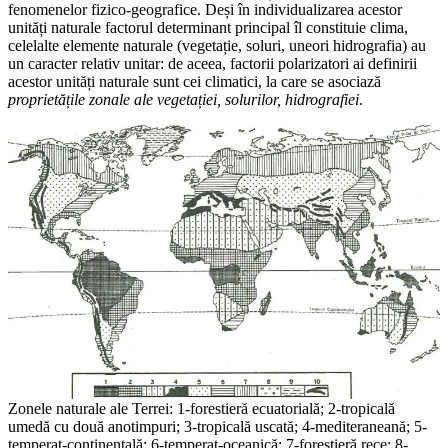
fenomenelor fizico-geografice. Deși în individualizarea acestor
unități naturale factorul determinant principal îl constituie clima,
celelalte elemente naturale (vegetație, soluri, uneori hidrografia) au
un caracter relativ unitar: de aceea, factorii polarizatori ai definirii
acestor unități naturale sunt cei climatici, la care se asociază
proprietățile zonale ale vegetației, solurilor, hidrografiei
.
Zonele naturale ale Terrei: 1-forestieră ecuatorială; 2-tropicală
umedă cu două anotimpuri; 3-tropicală uscată; 4-mediteraneană; 5-
temperat-continentală; 6-temperat-oceanică; 7-forestieră rece; 8-