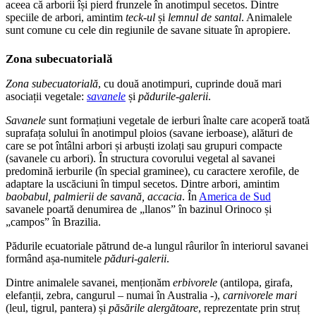
aceea că arborii își pierd frunzele în anotimpul secetos. Dintre
speciile de arbori, amintim
teck-ul
și
lemnul de santal
. Animalele
sunt comune cu cele din regiunile de savane situate în apropiere.
Zona subecuatorială
Zona subecuatorială
, cu două anotimpuri, cuprinde două mari
asociații vegetale:
savanele
și
pădurile-galerii
.
Savanele
sunt formațiuni vegetale de ierburi înalte care acoperă toată
suprafața solului în anotimpul ploios (savane ierboase), alături de
care se pot întâlni arbori și arbuști izolați sau grupuri compacte
(savanele cu arbori). În structura covorului vegetal al savanei
predomină ierburile (în special graminee), cu caractere xerofile, de
adaptare la uscăciuni în timpul secetos. Dintre arbori, amintim
baobabul, palmierii de savană, accacia
. În
America de Sud
savanele poartă denumirea de „llanos” în bazinul Orinoco și
„campos” în Brazilia.
Pădurile ecuatoriale pătrund de-a lungul râurilor în interiorul savanei
formând așa-numitele
păduri-galerii
.
Dintre animalele savanei, menționăm
erbivorele
(antilopa, girafa,
elefanții, zebra, cangurul – numai în Australia -),
carnivorele mari
(leul, tigrul, pantera) și
păsările alergătoare
, reprezentate prin struț