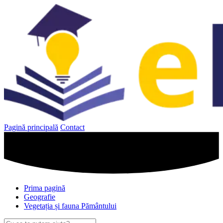
Sari
la
conținut
Pagină principală
Contact
Prima pagină
Geografie
Vegetația și fauna Pământului
Caută