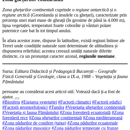
Zona ghețarilor continentali
cuprinde o
regiune antarctică
și o
regiune arctică
(Groenlanda și insulele cu ghețari), caracterizate prin
prezența unei mari mase de gheață (în grosime de până la 4.000 m),
lipsa vegetației, temperaturi foarte coborâte și vânturi polare
puternice care bat în tot timpul anului.
În afara acestor zone, dispuse în latitudine, există regiuni întinse ale
Terrei unde condițiile naturale sunt determinate de altitudinea și
dispunerea reliefului; acestea creează unități naturale diferite
distincte, cu un pronunțat caracter azonal,
regiunile montane
.
Sursa:
Editura Didactică și Pedagogică București – Geografie
Fizică Generală şi Geologie, clasa a IX-a, 1988 – Vegetația și fauna
Pământului
persoane au considerat acest articol util. Votează dacă ți-a fost de
ajutor.
#Biosfera
#Etajarea vegetației
#Factorii climatici
#Factorii edafici
#Factorii geomorfologici
#Tundra
#Vegetația ghețarilor continentali
#Vegetația și fauna Pământului
#Zona forestieră ecuatorială
#Zona
forestieră rece
#Zona ghețarilor continentali
#Zona mediteraneană
#Zona pădurilor de conifere (taiga)
#Zona pădurilor ecuatoriale
#Zona pădurilor musonice
#Zona pădurilor temperate cu frunze