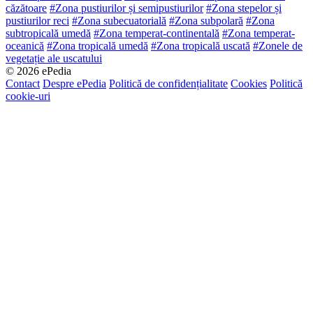
căzătoare
#Zona pustiurilor și semipustiurilor
#Zona stepelor și
pustiurilor reci
#Zona subecuatorială
#Zona subpolară
#Zona
subtropicală umedă
#Zona temperat-continentală
#Zona temperat-
oceanică
#Zona tropicală umedă
#Zona tropicală uscată
#Zonele de
vegetație ale uscatului
© 2026 ePedia
Contact
Despre ePedia
Politică de confidențialitate
Cookies
Politică
cookie-uri