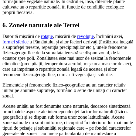
formațiunile vegetale naturale. În cadrul ei, însă, diferitele plante
cultivate au o repartiție zonală, în funcție de condițiile ecologice
proprii fiecăreia.
6. Zonele naturale ale Terrei
Datorită mișcării de
rotație
, mișcării de
revoluție
, înclinării axei,
formei sferice
a Pământului și altor factori derivați (încălzirea inegală
a suprafeței terestre, repartiția precipitațiilor etc.), unele fenomene
fizico-geografice de la suprafața terestră se dispun zonal, de la
ecuator spre poli. Zonalitatea este mai ușor de sesizat la fenomenele
climatice (precipitații, temperatura aerului, mișcarea maselor de aer),
care au imprimat o repartiție zonală legată de acestea și altor
fenomene fizico-geografice, cum ar fi vegetația și solurile.
Elementele și fenomenele fizico-geografice au un caracter relativ
unitar pe anumite suprafețe, formând o serie de unități cu caracter
zonal.
Aceste unități au fost denumite zone naturale, deoarece sintetizează
principalele aspecte ale interdependenței factorilor naturali (fizico-
geografici) și se dispun sub forma unor zone latitudinale. Aceste
zone naturale nu sunt uniforme, ci cuprind în interiorul lor mai multe
tipuri de peisaje și subunități regionale care – pe fondul caracterelor
generale ale zonei – au unele particularități de manifestare a