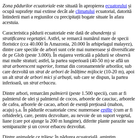
Zona pădurilor ecuatoriale
este situată în apropierea
ecuatorului
și
ocupă suprafețe mai extinse decât ale
climatului
ecuatorial, datorită
întinderii mari a regiunilor cu precipitații bogate situate în afara
acestuia.
Caracteristica pădurii ecuatoriale este dată de
abundența
și
stratificarea vegetației
. Astfel, se remarcă numărul mare de specii
floristice (cca 40.000 în Amazonia, 20.000 în arhipelagul malayez),
dintre care speciile de arbori sunt cele mai numeroase și diversificate
de pe Glob (peste 3.000). În etajarea verticală a pădurii se observă
mai multe straturi; astfel, la partea superioară (40-50 m) se află un
strat arborescent superior
, format din coronamentele arborilor, sub
care dezvoltă un
strat de arbori de înălțime mijlocie
(10-20 m), apoi
un alt
strat de arbori mici și arbuști
, sub care se dispun, la partea
inferioară, un
strat erbaceu
.
Dintre arbori, remarcăm
palmierii
(peste 1.500 specii), cum ar fi
palmierul de ulei și palmierul de cocos, arborele de cauciuc, arborele
de cafea, arborele de cacao, arbori de esență prețioasă (mahon,
acaju) ș.a. În pădurile ecuatoriale cresc numeroase
epifite
(cum ar fi
orhideele), care, pentru dezvoltare, au nevoie de un suport vegetal,
liane (care pot ajunge la 200 m lungime), diferite plante parazite sau
semiparazite și un covor erbaceu dezvoltat.
Dintre animalele ce trăiesc în pădurea ecuatorială, amintim