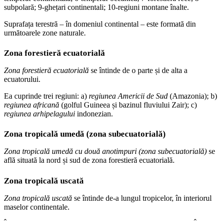
subpolară; 9-ghețari continentali; 10-regiuni montane înalte.
Suprafața terestră – în domeniul continental – este formată din
următoarele zone naturale.
Zona forestieră ecuatorială
Zona forestieră ecuatorială
se întinde de o parte și de alta a
ecuatorului.
Ea cuprinde trei regiuni: a)
regiunea Americii de Sud
(Amazonia); b)
regiunea africană
(golful Guineea și bazinul fluviului Zair); c)
regiunea arhipelagului
indonezian.
Zona tropicală umedă (zona subecuatorială)
Zona tropicală umedă cu două anotimpuri (zona subecuatorială)
se
află situată la nord și sud de zona forestieră ecuatorială.
Zona tropicală uscată
Zona tropicală uscată
se întinde de-a lungul tropicelor, în interiorul
maselor continentale.