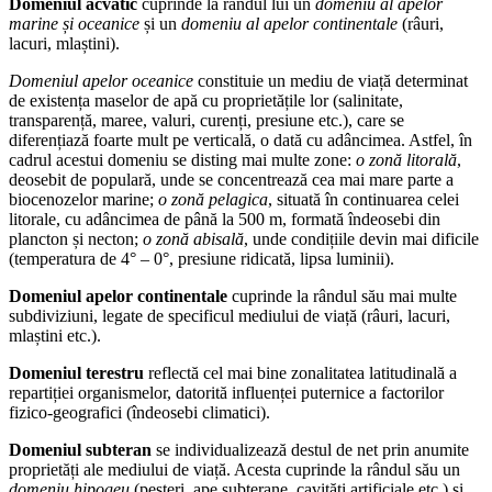
Domeniul acvatic
cuprinde la rândul lui un
domeniu al apelor
marine și oceanice
și un
domeniu al apelor continentale
(râuri,
lacuri, mlaștini).
Domeniul apelor oceanice
constituie un mediu de viață determinat
de existența maselor de apă cu proprietățile lor (salinitate,
transparență, maree, valuri, curenți, presiune etc.), care se
diferențiază foarte mult pe verticală, o dată cu adâncimea. Astfel, în
cadrul acestui domeniu se disting mai multe zone:
o zonă litorală
,
deosebit de populară, unde se concentrează cea mai mare parte a
biocenozelor marine;
o zonă pelagica
, situată în continuarea celei
litorale, cu adâncimea de până la 500 m, formată îndeosebi din
plancton și necton;
o zonă abisală
, unde condițiile devin mai dificile
(temperatura de 4° – 0°, presiune ridicată, lipsa luminii).
Domeniul apelor continentale
cuprinde la rândul său mai multe
subdiviziuni, legate de specificul mediului de viață (râuri, lacuri,
mlaștini etc.).
Domeniul terestru
reflectă cel mai bine zonalitatea latitudinală a
repartiției organismelor, datorită influenței puternice a factorilor
fizico-geografici (îndeosebi climatici).
Domeniul subteran
se individualizează destul de net prin anumite
proprietăți ale mediului de viață. Acesta cuprinde la rândul său un
domeniu hipogeu
(peșteri, ape subterane, cavități artificiale etc.) și