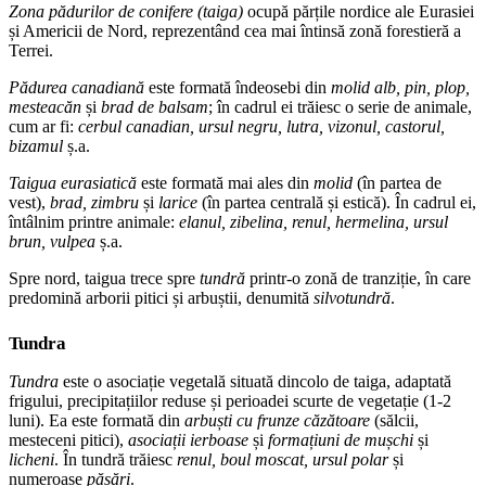
Zona pădurilor de conifere (taiga)
ocupă părțile nordice ale Eurasiei
și Americii de Nord, reprezentând cea mai întinsă zonă forestieră a
Terrei.
Pădurea canadiană
este formată îndeosebi din
molid alb, pin, plop,
mesteacăn
și
brad de balsam
; în cadrul ei trăiesc o serie de animale,
cum ar fi:
cerbul canadian, ursul negru, lutra, vizonul, castorul,
bizamul
ș.a.
Taigua eurasiatică
este formată mai ales din
molid
(în partea de
vest),
brad, zimbru
și
larice
(în partea centrală și estică). În cadrul ei,
întâlnim printre animale:
elanul, zibelina, renul, hermelina, ursul
brun, vulpea
ș.a.
Spre nord, taigua trece spre
tundră
printr-o zonă de tranziție, în care
predomină arborii pitici și arbuștii, denumită
silvotundră
.
Tundra
Tundra
este o asociație vegetală situată dincolo de taiga, adaptată
frigului, precipitațiilor reduse și perioadei scurte de vegetație (1-2
luni). Ea este formată din
arbuști cu frunze căzătoare
(sălcii,
mesteceni pitici),
asociații ierboase
și
formațiuni de mușchi
și
licheni
. În tundră trăiesc
renul, boul moscat, ursul polar
și
numeroase
păsări
.