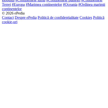
globului
#Continentele lumii
#Continentele planetei
#Continentele
Terrei
#Europa
#Marimea continentelor
#Oceania
#Ordinea marimii
continentelor
© 2026 ePedia
Contact
Despre ePedia
Politică de confidențialitate
Cookies
Politică
cookie-uri