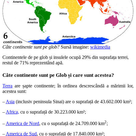
Câte continente sunt pe glob?
Sursă imagine:
wikimedia
Continentele de pe glob și insulele ocupă 29% din suprafața terrei,
restul de 71% reprezentând apă.
Câte continente sunt pe Glob și care sunt acestea?
Terra
are șapte continente; în ordinea descrescândă a mărimii lor,
acestea sunt:
–
Asia
(inclusiv peninsula Sinai) are o suprafață de 43.602.000 km²;
–
Africa,
cu o suprafață de 30.223.000 km²;
2
–
America de Nord
, cu o suprafață de 24.709.000 km
;
–
America de Sud
, cu o suprafață de 17.840.000 km²;