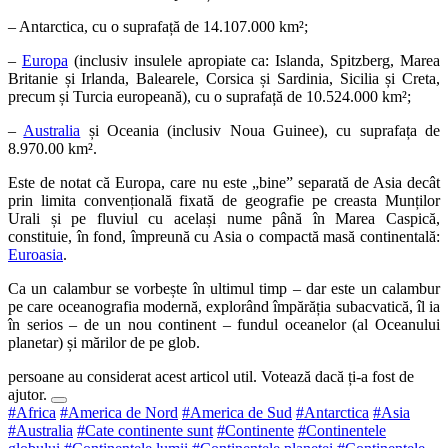
– Antarctica, cu o suprafață de 14.107.000 km²;
–
Europa
(inclusiv insulele apropiate ca: Islanda, Spitzberg, Marea
Britanie și Irlanda, Balearele, Corsica și Sardinia, Sicilia și Creta,
precum și Turcia europeană), cu o suprafață de 10.524.000 km²;
–
Australia
și Oceania (inclusiv Noua Guinee), cu suprafața de
8.970.00 km².
Este de notat că Europa, care nu este „bine” separată de Asia decât
prin limita convențională fixată de geografie pe creasta Munților
Urali și pe fluviul cu același nume până în Marea Caspică,
constituie, în fond, împreună cu Asia o compactă masă continentală:
Euroasia
.
Ca un calambur se vorbește în ultimul timp – dar este un calambur
pe care oceanografia modernă, explorând împărăția subacvatică, îl ia
în serios – de un nou continent – fundul oceanelor (al Oceanului
planetar) și mărilor de pe glob.
persoane au considerat acest articol util. Votează dacă ți-a fost de
ajutor.
#Africa
#America de Nord
#America de Sud
#Antarctica
#Asia
#Australia
#Cate continente sunt
#Continente
#Continentele