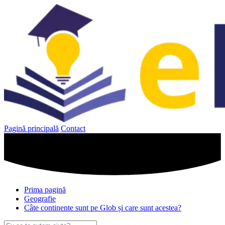
Sari
la
conținut
Pagină principală
Contact
Prima pagină
Geografie
Câte continente sunt pe Glob și care sunt acestea?
Caută