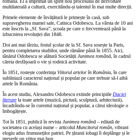
română. El a imprimat un spirit nou procesului de dezvoltare
multilaterală a culturii, exercitându-și talentul în mai multe direcții.
Primele elemente de învățătură le primește în casă, sub
supravegherea mamei sale, Catinca Odobescu. La vârsta de 10 ani
este înscris la „Sf. Sava”, școala pe care o frecventează până la
izbucnirea revoluției din 1848.
Doi ani mai târziu, fostul școlar de la Sf. Sava sosește la Paris,
pentru completarea studiilor, unde rămâne până în 1855. Aici,
tânărul Odobescu se alătură Societății
Junimea română
, în cadrul
căreia desfășoară o vie și rodnică activitate.
În 1851, rostește conferința
Viitorul artelor în România
, în care
subliniază caracterul național și popular pe care trebuie să-l aibă
artele în România.
În acest studiu, Alexandru Odobescu extinde principiile
Daciei
literare
la toate artele (muzică, pictură, sculptură, arhitectură),
încadrându-se în curentul național și popular, a cărui ideologie o
îmbogățește.
Tot în 1851, publică în revista
Junimea română
– editată de
societatea cu același nume – articolul
Muncitorul român
, vibrant
elogiu adus frumuseților patriei. Pe țăranii iobagi îi deplânge și le
prevede un viitor mai bun.