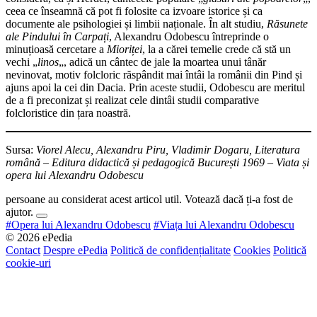
ceea ce înseamnă că pot fi folosite ca izvoare istorice și ca
documente ale psihologiei și limbii naționale. În alt studiu,
Răsunete
ale Pindului în Carpați
, Alexandru Odobescu întreprinde o
minuțioasă cercetare a
Mioriței
, la a cărei temelie crede că stă un
vechi „
linos
„, adică un cântec de jale la moartea unui tânăr
nevinovat, motiv folcloric răspândit mai întâi la românii din Pind și
ajuns apoi la cei din Dacia. Prin aceste studii, Odobescu are meritul
de a fi preconizat și realizat cele dintâi studii comparative
folcloristice din țara noastră.
Sursa:
Viorel Alecu, Alexandru Piru, Vladimir Dogaru, Literatura
română – Editura didactică și pedagogică București 1969 – Viata și
opera lui Alexandru Odobescu
persoane au considerat acest articol util. Votează dacă ți-a fost de
ajutor.
#Opera lui Alexandru Odobescu
#Viața lui Alexandru Odobescu
© 2026 ePedia
Contact
Despre ePedia
Politică de confidențialitate
Cookies
Politică
cookie-uri