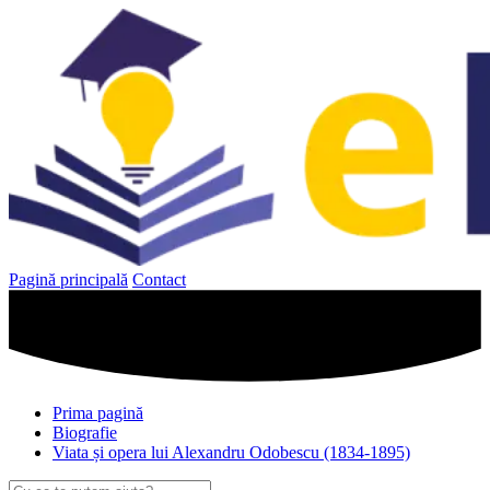
Sari
la
conținut
Pagină principală
Contact
Prima pagină
Biografie
Viata și opera lui Alexandru Odobescu (1834-1895)
Caută