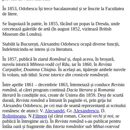
În 1853, Odobescu își trece bacalaureatul și se înscrie la Facultatea
de litere.
Se înapoiază în patrie, în 1855, făcând un popas la Dresda, unde
cercetează galeriile de artă (în august 1852, vizitează British
Museum din Londra).
Stabilit la București, Alexandru Odobescu ocupă diverse funcții,
îndeletnicindu-se intens și cu literatura.
În 1857, publică în ziarul
Românul
și, după aceea, în broșură,
nuvela istorică
Mihnea-vodă cel Rău
, iar în 1860, în
Revista
Carpaților, Doamna Chiajna
. În același an, tipărește ambele nuvele
în volum, sub titlul:
Scene istorice din cronicele românești
.
Între aprilie 1861 – decembrie 1863, întemeiază și conduce
Revista
română
, al cărei program continuă
Dacia literara
și
Romania
literară
în condițiile noi, create de Unirea din 1859. Deși de scurtă
durată,
Revista română
a întrunit în paginile ei, prin grija lui
Alexandru Odobescu, pe cei mai de seamă reprezentanți ai scrisului
românesc de atunci: V.
Alecsandri
, Gr.
Alexandrescu
, D.
Bolintineanu
, N.
Filimon
(al cărui roman,
Ciocoii vechi și noi
, se
publică în întregime aici). În
Revista română
s-au publicat pentru
întâia oară și fragmente din
Istoria românilor sub Mihai-voievod