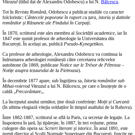
Viteazul
(titlul dat de Alexandru Odobescu) a lui N.
Bălcescu
.
Tot în
Revista Română
, Odobescu a publicat studiile cu caracter
folcloristic:
Cântecele poporane în raport cu țara, istoria și datinile
românilor și Răsunete ale Pindului în Carpați
.
În 1870, scriitorul este ales membru al
Societății academice
, iar în
1847 este numit profesor de arheologie la Universitatea din
București. În același an, publică
Pseudo-Kynegetikos
.
Ca profesor de arheologie, Alexandru Odobescu va continua la
îndrumarea arheologiei românești către cercetarea relicvelor
autohtone (în 1869, publicase
Notice sur le Trésor de Pétrossa –
Notițe asupra tezaurului de la Pietroasa
).
În decembrie 1877 apare, sub îngrijirea sa,
Istoria românilor sub
Mihai-voievod Viteazul
a lui N. Bălcescu, pe care o însoțește de o
caldă „
Precuvântare
„.
La începutul anului următor, ține două conferințe:
Moții și Curcanii
(în ultima elogiază vitejia soldaților în timpul asaltului de la Rahova).
Între 1882-1887, scriitorul se află la Paris, ca secretar de legație. La
înapoierea în țară, își tipărește, în 1887, în trei volume, prima
culegere din opera sa:
Scrieri literare și istorice
. În anul 1891, este
numit director al Școlii Normale Superioare din București, funcție pe