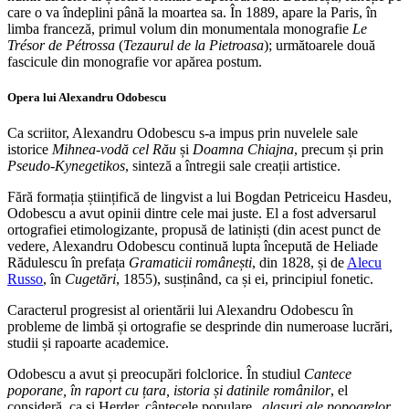
care o va îndeplini până la moartea sa. În 1889, apare la Paris, în
limba franceză, primul volum din monumentala monografie
Le
Trésor de Pétrossa
(
Tezaurul de la Pietroasa
); următoarele două
fascicule din monografie vor apărea postum.
Opera lui Alexandru Odobescu
Ca scriitor, Alexandru Odobescu s-a impus prin nuvelele sale
istorice
Mihnea-vodă cel Rău
și
Doamna Chiajna
, precum și prin
Pseudo-Kynegetikos
, sinteză a întregii sale creații artistice.
Fără formația științifică de lingvist a lui Bogdan Petriceicu Hasdeu,
Odobescu a avut opinii dintre cele mai juste. El a fost adversarul
ortografiei etimologizante, propusă de latiniști (din acest punct de
vedere, Alexandru Odobescu continuă lupta începută de Heliade
Rădulescu în prefața
Gramaticii românești
, din 1828, și de
Alecu
Russo
, în
Cugetări
, 1855), susținând, ca și ei, principiul fonetic.
Caracterul progresist al orientării lui Alexandru Odobescu în
probleme de limbă și ortografie se desprinde din numeroase lucrări,
studii și rapoarte academice.
Odobescu a avut și preocupări folclorice. În studiul
Cantece
poporane, în raport cu țara, istoria și datinile românilor
, el
consideră, ca și Herder, cântecele populare „
glasuri ale popoarelor
„,