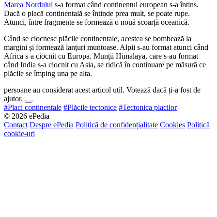
Marea Nordului
s-a format când continentul european s-a întins.
Dacă o placă continentală se întinde prea mult, se poate rupe.
Atunci, între fragmente se formează o nouă scoarță oceanică.
Când se ciocnesc plăcile continentale, acestea se bombează la
margini și formează lanțuri muntoase. Alpii s-au format atunci când
Africa s-a ciocnit cu Europa. Munții Himalaya, care s-au format
când India s-a ciocnit cu Asia, se ridică în continuare pe măsură ce
plăcile se împing una pe alta.
persoane au considerat acest articol util. Votează dacă ți-a fost de
ajutor.
#Placi continentale
#Plăcile tectonice
#Tectonica placilor
© 2026 ePedia
Contact
Despre ePedia
Politică de confidențialitate
Cookies
Politică
cookie-uri