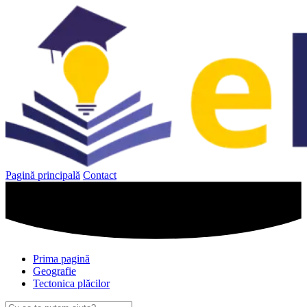
Sari
la
conținut
Pagină principală
Contact
Prima pagină
Geografie
Tectonica plăcilor
Caută