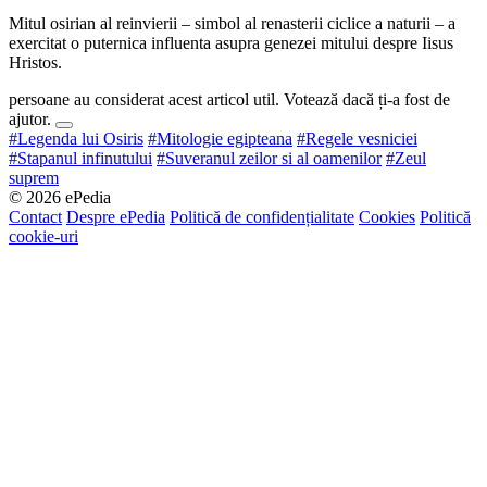
Mitul osirian al reinvierii – simbol al renasterii ciclice a naturii – a
exercitat o puternica influenta asupra genezei mitului despre Iisus
Hristos.
persoane au considerat acest articol util. Votează dacă ți-a fost de
ajutor.
#Legenda lui Osiris
#Mitologie egipteana
#Regele vesniciei
#Stapanul infinutului
#Suveranul zeilor si al oamenilor
#Zeul
suprem
© 2026 ePedia
Contact
Despre ePedia
Politică de confidențialitate
Cookies
Politică
cookie-uri