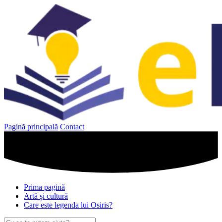
Sari
la
conținut
Pagină principală
Contact
Prima pagină
Artă și cultură
Care este legenda lui Osiris?
Caută