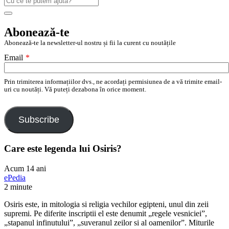
după:
Search
Abonează-te
Abonează-te la newsletter-ul nostru și fii la curent cu noutățile
Email
*
Prin trimiterea informațiilor dvs., ne acordați permisiunea de a vă trimite email-
uri cu noutăți. Vă puteți dezabona în orice moment.
Subscribe
Care este legenda lui Osiris?
Acum 14 ani
ePedia
2 minute
Osiris este, in mitologia si religia vechilor egipteni, unul din zeii
supremi. Pe diferite inscriptii el este denumit „regele vesniciei”,
„stapanul infinutului”, „suveranul zeilor si al oamenilor”. Miturile