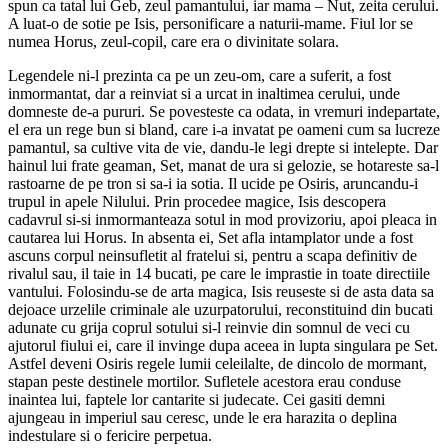
spun ca tatal lui Geb, zeul pamantului, iar mama – Nut, zeita cerului.
A luat-o de sotie pe Isis, personificare a naturii-mame. Fiul lor se
numea Horus, zeul-copil, care era o divinitate solara.
Legendele ni-l prezinta ca pe un zeu-om, care a suferit, a fost
inmormantat, dar a reinviat si a urcat in inaltimea cerului, unde
domneste de-a pururi. Se povesteste ca odata, in vremuri indepartate,
el era un rege bun si bland, care i-a invatat pe oameni cum sa lucreze
pamantul, sa cultive vita de vie, dandu-le legi drepte si intelepte. Dar
hainul lui frate geaman, Set, manat de ura si gelozie, se hotareste sa-l
rastoarne de pe tron si sa-i ia sotia. Il ucide pe Osiris, aruncandu-i
trupul in apele Nilului. Prin procedee magice, Isis descopera
cadavrul si-si inmormanteaza sotul in mod provizoriu, apoi pleaca in
cautarea lui Horus. In absenta ei, Set afla intamplator unde a fost
ascuns corpul neinsufletit al fratelui si, pentru a scapa definitiv de
rivalul sau, il taie in 14 bucati, pe care le imprastie in toate directiile
vantului. Folosindu-se de arta magica, Isis reuseste si de asta data sa
dejoace urzelile criminale ale uzurpatorului, reconstituind din bucati
adunate cu grija coprul sotului si-l reinvie din somnul de veci cu
ajutorul fiului ei, care il invinge dupa aceea in lupta singulara pe Set.
Astfel deveni Osiris regele lumii celeilalte, de dincolo de mormant,
stapan peste destinele mortilor. Sufletele acestora erau conduse
inaintea lui, faptele lor cantarite si judecate. Cei gasiti demni
ajungeau in imperiul sau ceresc, unde le era harazita o deplina
indestulare si o fericire perpetua.