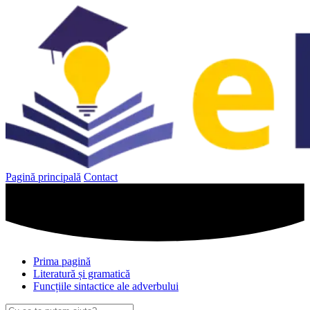
Sari
la
conținut
Pagină principală
Contact
Prima pagină
Literatură și gramatică
Funcțiile sintactice ale adverbului
Caută