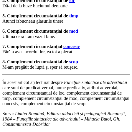
4. Complement circumstanțial de
loc
Dă-ți de la buze buciumul deoparte.
5. Complement circumstanțial de
timp
Atunci izbucneau glasurile tinere.
6. Complement circumstanțial de
mod
Ultima oară l-am văzut bine.
7. Complement circumstanțial
concesiv
Fără a avea acordul lor, ea tot a plecat.
8. Complement circumstanțial de
scop
M-am pregătit de luptă și sper să reușesc.
În acest articol ați lecturat despre
Funcțiile sintactice ale adverbului
care sunt de predicat verbal, nume predicativ, atribut adverbial,
complement circumstanțial de loc, complement circumstanțial de
timp, complement circumstanțial de mod, complement circumstanțial
concesiv, complement circumstanțial de scop.
Sursa:
Limba Română, Editura didactică și pedagogică București,
1984 – Funcțiile sintactice ale adverbului – Mihaela Butoi, Gh.
Constantinescu-Dobridor