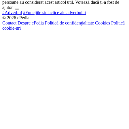
persoane au considerat acest articol util. Votează dacă ți-a fost de
ajutor.
#Adverbul
#Funcțiile sintactice ale adverbului
© 2026 ePedia
Contact
Despre ePedia
Politică de confidențialitate
Cookies
Politică
cookie-uri