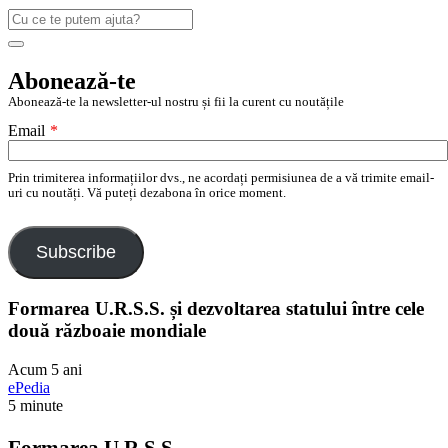
Caută
după:
Search
Abonează-te
Abonează-te la newsletter-ul nostru și fii la curent cu noutățile
Email
*
Prin trimiterea informațiilor dvs., ne acordați permisiunea de a vă trimite email-
uri cu noutăți. Vă puteți dezabona în orice moment.
Subscribe
Formarea U.R.S.S. și dezvoltarea statului între cele
două războaie mondiale
Acum 5 ani
ePedia
5 minute
Formarea U.R.S.S.