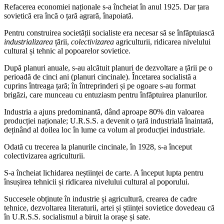
Refacerea economiei naționale s-a încheiat în anul 1925. Dar țara
sovietică era încă o țară agrară, înapoiată.
Pentru construirea societății socialiste era necesar să se înfăptuiască
industrializarea
țării,
colectivizarea
agriculturii, ridicarea nivelului
cultural și tehnic al popoarelor sovietice.
După planuri anuale, s-au alcătuit planuri de dezvoltare a țării pe o
perioadă de cinci ani (planuri cincinale). Încetarea socialistă a
cuprins întreaga țară; în întreprinderi și pe ogoare s-au format
brigăzi, care munceau cu entuziasm pentru înfăptuirea planurilor.
Industria a ajuns predominantă, dând aproape 80% din valoarea
producției naționale; U.R.S.S. a devenit o țară industrială înaintată,
deținând al doilea loc în lume ca volum al producției industriale.
Odată cu trecerea la planurile cincinale, în 1928, s-a început
colectivizarea agriculturii.
S-a încheiat lichidarea neștiinței de carte. A început lupta pentru
însușirea tehnicii și ridicarea nivelului cultural al poporului.
Succesele obținute în industrie și agricultură, crearea de cadre
tehnice, dezvoltarea literaturii, artei și științei sovietice dovedeau că
în U.R.S.S. socialismul a biruit la orașe și sate.