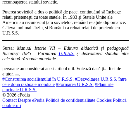
recunoașterea statului sovietic.
Puterea sovietică a dus o politică de pace, continuând să închege
relații prietenești cu toate statele. În 1933 și Statele Unite ale
Americii au recunoscut țara sovietelor, reluând relațiile diplomatice.
Câteva luni mai târziu, și România a reluat relații de prietenie cu
U.R.S.S.
Sursa:
Manual Istorie VII – Editura didactică și pedagogică
București 1985 – Formarea
U.R.S.S.
și dezvoltarea statului între
cele două războaie mondiale
persoane au considerat acest articol util. Votează dacă ți-a fost de
ajutor.
#Construirea socialismului în U.R.S.S.
#Dezvoltarea U.R.S.S. între
cele două războaie mondiale
#Formarea U.R.S.S.
#Planurile
cincinale U.R.S.S.
© 2026 ePedia
Contact
Despre ePedia
Politică de confidențialitate
Cookies
Politică
cookie-uri