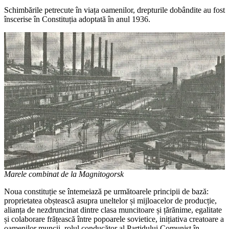
Schimbările petrecute în viața oamenilor, drepturile dobândite au fost
înscerise în Constituția adoptată în anul 1936.
Marele combinat de la Magnitogorsk
Noua constituție se întemeiază pe următoarele principii de bază:
proprietatea obștească asupra uneltelor și mijloacelor de producție,
alianța de nezdruncinat dintre clasa muncitoare și țărănime, egalitate
și colaborare frățească între popoarele sovietice, inițiativa creatoare a
oamenilor muncii, rolul conducător al Partidului Comunist în