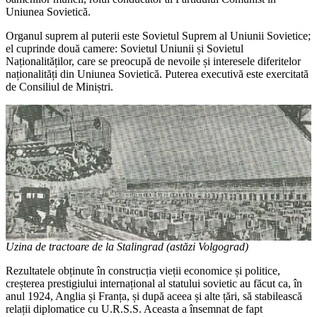
Uniunea Sovietică.
Organul suprem al puterii este Sovietul Suprem al Uniunii Sovietice;
el cuprinde două camere: Sovietul Uniunii și Sovietul
Naționalităților, care se preocupă de nevoile și interesele diferitelor
naționalități din Uniunea Sovietică. Puterea executivă este exercitată
de Consiliul de Miniștri.
Uzina de tractoare de la Stalingrad (astăzi Volgograd)
Rezultatele obținute în construcția vieții economice și politice,
creșterea prestigiului internațional al statului sovietic au făcut ca, în
anul 1924, Anglia și Franța, și după aceea și alte țări, să stabilească
relații diplomatice cu U.R.S.S. Aceasta a însemnat de fapt