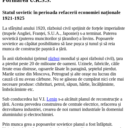
Statul sovietic în perioada refacerii economiei naționale
1921-1925
La sfârșitul anului 1920, războiul civil sprijinit de forțele imperialiste
(trupele Angliei, Franței, S.U.A., Japoniei) s-a terminat. Puterea
sovietică (puterea muncitorilor și țăranilor) a învins. Popoarele
sovietice au căpătat posibilitatea să lase pușca și tunul și să reia
munca de construcție pașnică a țării.
În anii războiului (primul
război
mondial și apoi războiul civil), țara
a pierdut peste 20 de milioane de oameni. Uzinele, fabricile, căile
ferate erau distruse, ogoarele lăsate în paragină, șeptelul pierdut.
Marile uzine din Moscova, Petrograd și alte orașe nu lucrau din
cauză că nu aveau cărbune. Nu se găseau de cumpărat nici cele mai
necesare produse: chibrituri, petrol, săpun, hârtie, încălțăminte,
îmbrăcăminte etc.
Sub conducedea lui V.I.
Lenin
s-a alcătuit planul de reconstrucție a
țării. Acesta prevedea construirea de centrale electrice, refacerea și
dezvoltarea industriei, crearea de noi ramuri industriale în domeniul
aluminiului și electrochimiei.
Prin munca grea a popoarelor sovietice planul a fost înfăptuit.