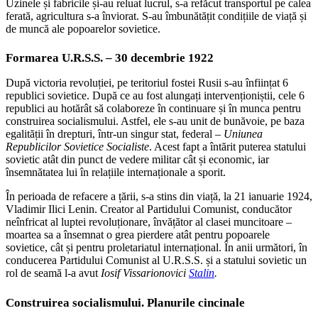
Uzinele și fabricile și-au reluat lucrul, s-a refăcut transportul pe calea
ferată, agricultura s-a înviorat. S-au îmbunătățit condițiile de viață și
de muncă ale popoarelor sovietice.
Formarea U.R.S.S. – 30 decembrie 1922
După victoria revoluției, pe teritoriul fostei Rusii s-au înființat 6
republici sovietice. După ce au fost alungați intervenționiștii, cele 6
republici au hotărât să colaboreze în continuare și în munca pentru
construirea socialismului. Astfel, ele s-au unit de bunăvoie, pe baza
egalității în drepturi, într-un singur stat, federal –
Uniunea
Republicilor Sovietice Socialiste
. Acest fapt a întărit puterea statului
sovietic atât din punct de vedere militar cât și economic, iar
însemnătatea lui în relațiile internaționale a sporit.
În perioada de refacere a țării, s-a stins din viață, la 21 ianuarie 1924,
Vladimir Ilici Lenin. Creator al Partidului Comunist, conducător
neînfricat al luptei revoluționare, învățător al clasei muncitoare –
moartea sa a însemnat o grea pierdere atât pentru popoarele
sovietice, cât și pentru proletariatul internațional. În anii următori, în
conducerea Partidului Comunist al U.R.S.S. și a statului sovietic un
rol de seamă l-a avut
Iosif Vissarionovici
Stalin
.
Construirea socialismului. Planurile cincinale