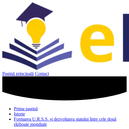
Sari
la
conținut
Pagină principală
Contact
Prima pagină
Istorie
Formarea U.R.S.S. și dezvoltarea statului între cele două
războaie mondiale