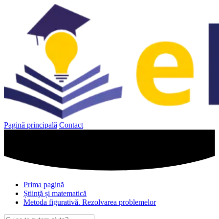
Sari
la
conținut
Pagină principală
Contact
Prima pagină
Știinţă și matematică
Metoda figurativă. Rezolvarea problemelor
Caută