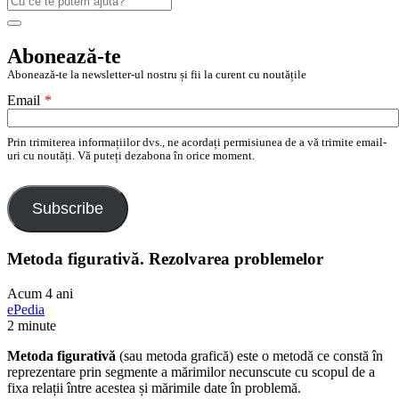
după:
Search
Abonează-te
Abonează-te la newsletter-ul nostru și fii la curent cu noutățile
Email
*
Prin trimiterea informațiilor dvs., ne acordați permisiunea de a vă trimite email-
uri cu noutăți. Vă puteți dezabona în orice moment.
Subscribe
Metoda figurativă. Rezolvarea problemelor
Acum 4 ani
ePedia
2 minute
Metoda figurativă
(sau metoda grafică) este o metodă ce constă în
reprezentare prin segmente a mărimilor necunscute cu scopul de a
fixa relații între acestea și mărimile date în problemă.