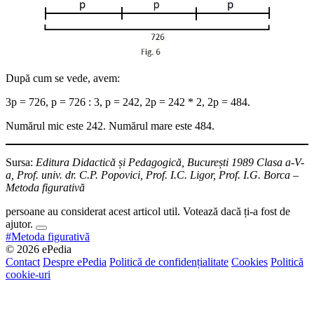
După cum se vede, avem:
3p = 726, p = 726 : 3, p = 242, 2p = 242 * 2, 2p = 484.
Numărul mic este 242. Numărul mare este 484.
Sursa:
Editura Didactică și Pedagogică, București 1989 Clasa a-V-
a, Prof. univ. dr. C.P. Popovici, Prof. I.C. Ligor, Prof. I.G. Borca –
Metoda figurativă
persoane au considerat acest articol util. Votează dacă ți-a fost de
ajutor.
#Metoda figurativă
© 2026 ePedia
Contact
Despre ePedia
Politică de confidențialitate
Cookies
Politică
cookie-uri