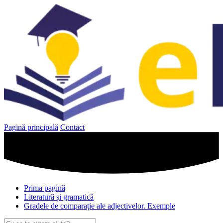
Sari
la
conținut
Pagină principală
Contact
Prima pagină
Literatură și gramatică
Gradele de comparație ale adjectivelor. Exemple
Caută