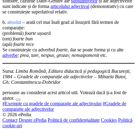
silitoare,
cazurile Dativ-Genitiv ale
substantivelor
și ale adjectivelor
sunt indicate și de forma
articolului adjectival
(demonstrativ) cu care
se construiește superlativul relativ.
b.
absolut
– arată cel mai înalt grad al însușirii fără termen de
comparație:
(problemă)
foarte ușoară
(om)
foarte bun
(apă)
foarte rece
Se construiește cu adverbul
foarte
, dar se poate forma și cu alte
adverbe
:
prea, tare, nespus, grozav, nemaipomenit
etc.
Sursa:
Limba Română, Editura didactică și pedagogică București,
1984 – Gradele de comparație ale adjectivelor – Mihaela Butoi,
Gh. Constantinescu-Dobridor
persoane au considerat acest articol util. Votează dacă ți-a fost de
ajutor.
#Exemple cu gradele de comparație ale adjectivului
#Gradele de
comparație ale adjectivelor
© 2026 ePedia
Contact
Despre ePedia
Politică de confidențialitate
Cookies
Politică
cookie-uri