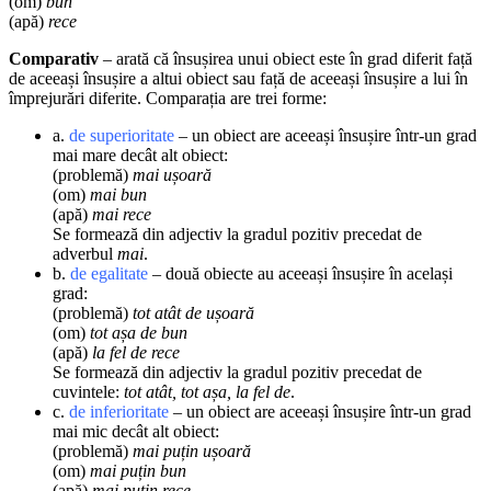
(om)
bun
(apă)
rece
Comparativ
– arată că însușirea unui obiect este în grad diferit față
de aceeași însușire a altui obiect sau față de aceeași însușire a lui în
împrejurări diferite. Comparația are trei forme:
a.
de superioritate
– un obiect are aceeași însușire într-un grad
mai mare decât alt obiect:
(problemă)
mai ușoară
(om)
mai bun
(apă)
mai rece
Se formează din adjectiv la gradul pozitiv precedat de
adverbul
mai
.
b.
de egalitate
– două obiecte au aceeași însușire în același
grad:
(problemă)
tot atât de ușoară
(om)
tot așa de bun
(apă)
la fel de rece
Se formează din adjectiv la gradul pozitiv precedat de
cuvintele:
tot atât, tot așa, la fel de
.
c.
de inferioritate
– un obiect are aceeași însușire într-un grad
mai mic decât alt obiect:
(problemă)
mai puțin ușoară
(om)
mai puțin bun
(apă)
mai puțin rece