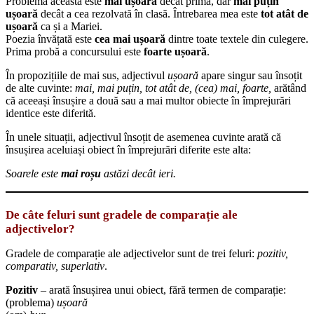
Problema aceasta este
mai ușoară
decât prima, dar
mai puțin
ușoară
decât a cea rezolvată în clasă. Întrebarea mea este
tot atât de
ușoară
ca și a Mariei.
Poezia învățată este
cea mai ușoară
dintre toate textele din culegere.
Prima probă a concursului este
foarte ușoară
.
În propozițiile de mai sus, adjectivul
ușoară
apare singur sau însoțit
de alte cuvinte:
mai, mai puțin, tot atât de, (cea) mai, foarte,
arătând
că aceeași însușire a două sau a mai multor obiecte în împrejurări
identice este diferită.
În unele situații, adjectivul însoțit de asemenea cuvinte arată că
însușirea aceluiași obiect în împrejurări diferite este alta:
Soarele este
mai roșu
astăzi decât ieri.
De câte feluri sunt gradele de comparație ale
adjectivelor?
Gradele de comparație ale adjectivelor sunt de trei feluri:
pozitiv,
comparativ, superlativ
.
Pozitiv
– arată însușirea unui obiect, fără termen de comparație:
(problema)
ușoară