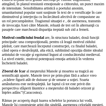
atingând, în planul tensiunii emoţionale a cititorului, un punct maxim
de intensitate. Sensibilitatea artistică a poetului anonim,
umanitarismul popular sunt susţinute în text de o versificaţie în care
diminutivul şi interjecţia cu încărcătură afectivă de compasiune au
un rol precumpănitor. Tragismul situaţiei e , de asemenea, transmis
de invocaţia Anei către Manole, reluată de trei ori în alternanţă cu
pasajele care marchează dispariţia treptată sub zid a femeii.
Motivul conflictului feudal
are, în structura baladei, două funcţii
principale: una compoziţională, pentru că leagă motivul zidului
părăsit, care marchează începutul construcţiei, cu finalul baladei,
când opera e desăvârşită, alta etică, subliniind opoziţia dintre idealul
artistului de vocaţie şi egoismul îngust al conducătorului medieval.
La nivel estetic, motivul potenţează emoţia artistică în vederea
încheierii baladei.
Zborul de Icar
al meşterului Manole şi moartea sa tragică au
semnificaţii aparte. Manole trece pe prim-plan fără a aduce vreo
„scădere figurii atât de duioase şi de umane a soţiei. Soarta
amândurora este nedespărţită. Iar faptul că tot este privit din
perspectiva sfâşierii lăuntrice a meşterului dă baladei orizont şi
înţeles adânc”(Caracostea).
Rămas pe acoperiş după luarea schelelor la porunca lui vodă,
Manole îşi construieşte aripi din şindrilă, asemenea celorlalţi meşteri.