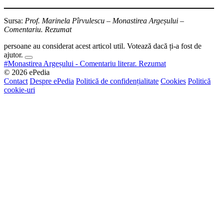
Sursa:
Prof. Marinela Pîrvulescu – Monastirea Argeșului –
Comentariu. Rezumat
persoane au considerat acest articol util. Votează dacă ți-a fost de
ajutor.
#Monastirea Argeșului - Comentariu literar. Rezumat
© 2026 ePedia
Contact
Despre ePedia
Politică de confidențialitate
Cookies
Politică
cookie-uri