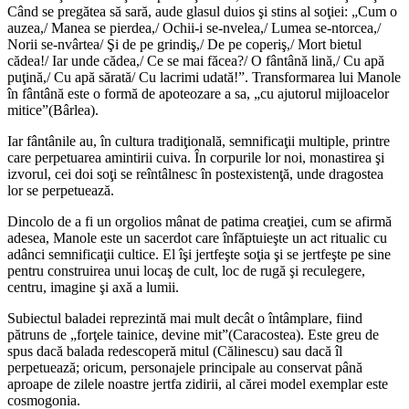
Când se pregătea să sară, aude glasul duios şi stins al soţiei: „Cum o
auzea,/ Manea se pierdea,/ Ochii-i se-nvelea,/ Lumea se-ntorcea,/
Norii se-nvârtea/ Şi de pe grindiş,/ De pe coperiş,/ Mort bietul
cădea!/ Iar unde cădea,/ Ce se mai făcea?/ O fântână lină,/ Cu apă
puţină,/ Cu apă sărată/ Cu lacrimi udată!”. Transformarea lui Manole
în fântână este o formă de apoteozare a sa, „cu ajutorul mijloacelor
mitice”(Bârlea).
Iar fântânile au, în cultura tradiţională, semnificaţii multiple, printre
care perpetuarea amintirii cuiva. În corpurile lor noi, monastirea şi
izvorul, cei doi soţi se reîntâlnesc în postexistenţă, unde dragostea
lor se perpetuează.
Dincolo de a fi un orgolios mânat de patima creaţiei, cum se afirmă
adesea, Manole este un sacerdot care înfăptuieşte un act ritualic cu
adânci semnificaţii cultice. El îşi jertfeşte soţia şi se jertfeşte pe sine
pentru construirea unui locaş de cult, loc de rugă şi reculegere,
centru, imagine şi axă a lumii.
Subiectul baladei reprezintă mai mult decât o întâmplare, fiind
pătruns de „forţele tainice, devine mit”(Caracostea). Este greu de
spus dacă balada redescoperă mitul (Călinescu) sau dacă îl
perpetuează; oricum, personajele principale au conservat până
aproape de zilele noastre jertfa zidirii, al cărei model exemplar este
cosmogonia.