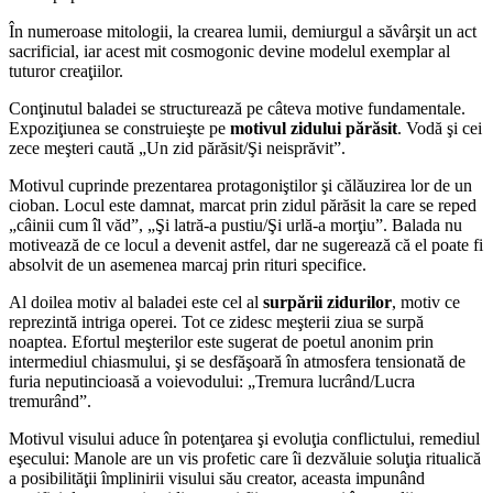
În numeroase mitologii, la crearea lumii, demiurgul a săvârşit un act
sacrificial, iar acest mit cosmogonic devine modelul exemplar al
tuturor creaţiilor.
Conţinutul baladei se structurează pe câteva motive fundamentale.
Expoziţiunea se construieşte pe
motivul zidului părăsit
. Vodă şi cei
zece meşteri caută „Un zid părăsit/Şi neisprăvit”.
Motivul cuprinde prezentarea protagoniştilor şi călăuzirea lor de un
cioban. Locul este damnat, marcat prin zidul părăsit la care se reped
„câinii cum îl văd”, „Şi latră-a pustiu/Şi urlă-a morţiu”. Balada nu
motivează de ce locul a devenit astfel, dar ne sugerează că el poate fi
absolvit de un asemenea marcaj prin rituri specifice.
Al doilea motiv al baladei este cel al
surpării zidurilor
, motiv ce
reprezintă intriga operei. Tot ce zidesc meşterii ziua se surpă
noaptea. Efortul meşterilor este sugerat de poetul anonim prin
intermediul chiasmului, şi se desfăşoară în atmosfera tensionată de
furia neputincioasă a voievodului: „Tremura lucrând/Lucra
tremurând”.
Motivul visului aduce în potenţarea şi evoluţia conflictului, remediul
eşecului: Manole are un vis profetic care îi dezvăluie soluţia ritualică
a posibilităţii împlinirii visului său creator, aceasta impunând