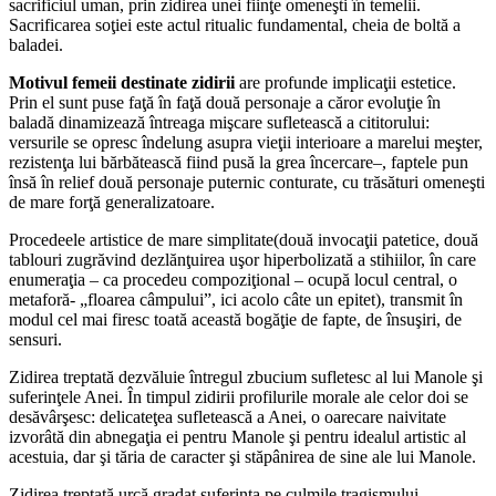
sacrificiul uman, prin zidirea unei fiinţe omeneşti în temelii.
Sacrificarea soţiei este actul ritualic fundamental, cheia de boltă a
baladei.
Motivul femeii destinate zidirii
are profunde implicaţii estetice.
Prin el sunt puse faţă în faţă două personaje a căror evoluţie în
baladă dinamizează întreaga mişcare sufletească a cititorului:
versurile se opresc îndelung asupra vieţii interioare a marelui meşter,
rezistenţa lui bărbătească fiind pusă la grea încercare–, faptele pun
însă în relief două personaje puternic conturate, cu trăsături omeneşti
de mare forţă generalizatoare.
Procedeele artistice de mare simplitate(două invocaţii patetice, două
tablouri zugrăvind dezlănţuirea uşor hiperbolizată a stihiilor, în care
enumeraţia – ca procedeu compoziţional – ocupă locul central, o
metaforă- „floarea câmpului”, ici acolo câte un epitet), transmit în
modul cel mai firesc toată această bogăţie de fapte, de însuşiri, de
sensuri.
Zidirea treptată dezvăluie întregul zbucium sufletesc al lui Manole şi
suferinţele Anei. În timpul zidirii profilurile morale ale celor doi se
desăvârşesc: delicateţea sufletească a Anei, o oarecare naivitate
izvorâtă din abnegaţia ei pentru Manole şi pentru idealul artistic al
acestuia, dar şi tăria de caracter şi stăpânirea de sine ale lui Manole.
Zidirea treptată urcă gradat suferinţa pe culmile tragismului,