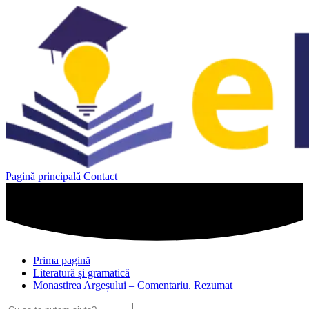
Sari
la
conținut
Pagină principală
Contact
Prima pagină
Literatură și gramatică
Monastirea Argeșului – Comentariu. Rezumat
Caută