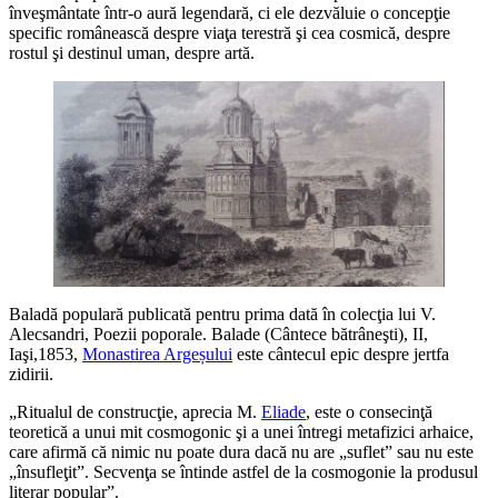
înveşmântate într-o aură legendară, ci ele dezvăluie o concepţie
specific românească despre viaţa terestră şi cea cosmică, despre
rostul şi destinul uman, despre artă.
Baladă populară publicată pentru prima dată în colecţia lui V.
Alecsandri, Poezii poporale. Balade (Cântece bătrâneşti), II,
Iaşi,1853,
Monastirea Argeșului
este cântecul epic despre jertfa
zidirii.
„Ritualul de construcţie, aprecia M.
Eliade
, este o consecinţă
teoretică a unui mit cosmogonic şi a unei întregi metafizici arhaice,
care afirmă că nimic nu poate dura dacă nu are „suflet” sau nu este
„însufleţit”. Secvenţa se întinde astfel de la cosmogonie la produsul
literar popular”.