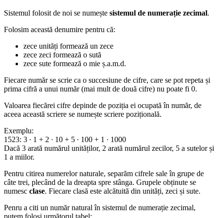
Sistemul folosit de noi se numește
sistemul de numerație zecimal
.
Folosim această denumire pentru că:
zece unități formează un zece
zece zeci formează o sută
zece sute formează o mie ș.a.m.d.
Fiecare număr se scrie ca o succesiune de cifre, care se pot repeta și
prima cifră a unui număr (mai mult de două cifre) nu poate fi 0.
Valoarea fiecărei cifre depinde de poziția ei ocupată în număr, de
aceea această scriere se numește scriere pozițională.
Exemplu:
1523: 3 ∙ 1 + 2 ∙ 10 + 5 ∙ 100 + 1 ∙ 1000
Dacă 3 arată numărul unităților, 2 arată numărul zecilor, 5 a sutelor și
1 a miilor.
Pentru citirea numerelor naturale, separăm cifrele sale în grupe de
câte trei, plecând de la dreapta spre stânga. Grupele obținute se
numesc
clase
. Fiecare clasă este alcătuită din unități, zeci și sute.
Penru a citi un număr natural în sistemul de numerație zecimal,
putem folosi următorul tabel: