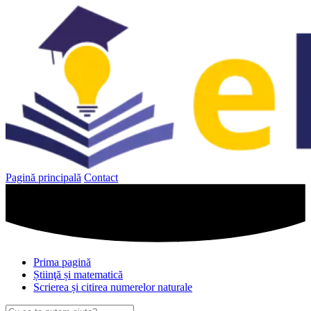
Sari
la
conținut
Pagină principală
Contact
Prima pagină
Știinţă și matematică
Scrierea și citirea numerelor naturale
Caută