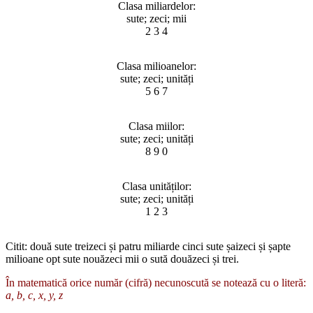
Clasa miliardelor:
sute; zeci; mii
2 3 4
Clasa milioanelor:
sute; zeci; unități
5 6 7
Clasa miilor:
sute; zeci; unități
8 9 0
Clasa unităților:
sute; zeci; unități
1 2 3
Citit: două sute treizeci și patru miliarde cinci sute șaizeci și șapte
milioane opt sute nouăzeci mii o sută douăzeci și trei.
În matematică orice număr (cifră) necunoscută se notează cu o literă:
a, b, c, x, y, z