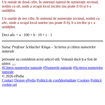
Un număr de două cifre, în sistemul natural de numerație zecimal,
notăm cu
ab
, unde a ocupă locul zecilor (nu poate fi 0) și b a
unităților.
Un număr de trei cifre, în sistemul de numerație zecimal, notăm cu
abc
, unde a ocupă locul sutelor (nu poate fi 0), b a zecilor și c a
unităților.
Deci
abc
= a ∙ 100 + b ∙ 10 + c ∙ 1
Sursa:
Profesor Schlacher Kinga – Scrierea și citirea numerelor
naturale
persoane au considerat acest articol util. Votează dacă ți-a fost de
ajutor.
#Citirea numerelor naturale
#Numerele naturale
#Scrierea numerelor
naturale
© 2026 ePedia
Contact
Despre ePedia
Politică de confidențialitate
Cookies
Politică
cookie-uri