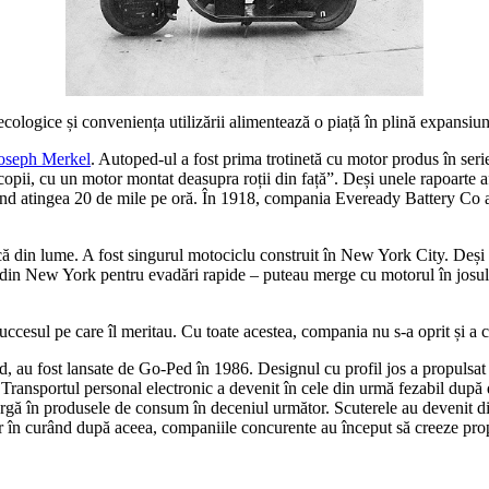
ei ecologice și conveniența utilizării alimentează o piață în plină expansiu
oseph Merkel
. Autoped-ul a fost prima trotinetă cu motor produs în se
opii, cu un motor montat deasupra roții din față”. Deși unele rapoarte a
 când atingea 20 de mile pe oră. În 1918, compania Eveready Battery Co a
ică din lume. A fost singurul motociclu construit în New York City. Deși
 din New York pentru evadări rapide – puteau merge cu motorul în josul al
cesul pe care îl meritau. Cu toate acestea, compania nu s-a oprit și a co
ed, au fost lansate de Go-Ped în 1986. Designul cu profil jos a propulsat 
Transportul personal electronic a devenit în cele din urmă fezabil după de
 largă în produsele de consum în deceniul următor. Scuterele au devenit 
r în curând după aceea, companiile concurente au început să creeze propri