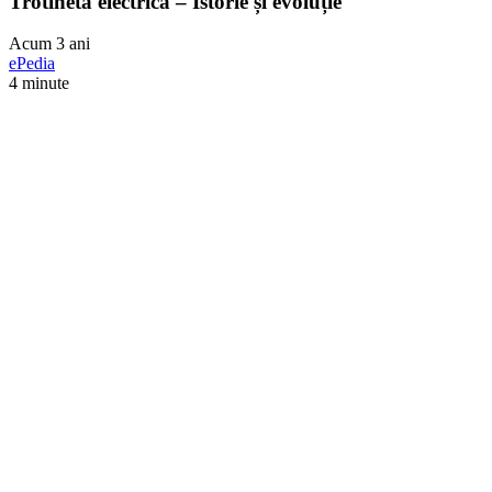
Trotineta electrică – Istorie și evoluție
Acum 3 ani
ePedia
4 minute