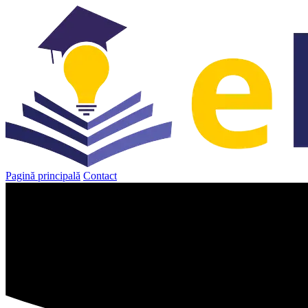
Sari
la
conținut
Pagină principală
Contact