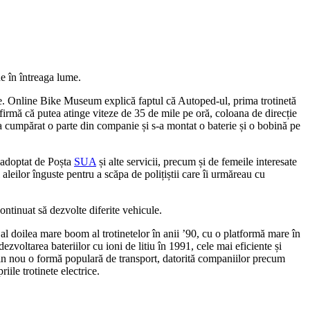
ne în întreaga lume.
rie. Online Bike Museum explică faptul că Autoped-ul, prima trotinetă
firmă că putea atinge viteze de 35 de mile pe oră, coloana de direcție
 cumpărat o parte din companie și s-a montat o baterie și o bobină pe
 adoptat de Poșta
SUA
și alte servicii, precum și de femeile interesate
eilor înguste pentru a scăpa de polițiștii care îi urmăreau cu
ntinuat să dezvolte diferite vehicule.
al doilea mare boom al trotinetelor în anii ’90, cu o platformă mare în
zvoltarea bateriilor cu ioni de litiu în 1991, cele mai eficiente și
din nou o formă populară de transport, datorită companiilor precum
ile trotinete electrice.