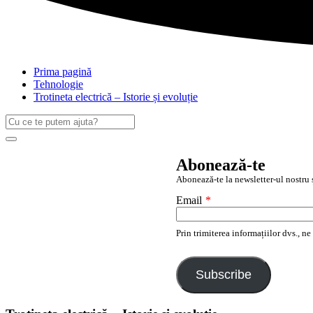
Prima pagină
Tehnologie
Trotineta electrică – Istorie și evoluție
Caută
după:
Search
Abonează-te
Abonează-te la newsletter-ul nostru ș
Email
*
Prin trimiterea informațiilor dvs., n
Subscribe