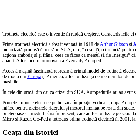
Trotineta electrică este o invenție în rapidă creștere. Caracteristicile 
Prima trotinetă electrică a fost inventată în 1918 de
Arthur Gibson
și
J
motorizată produsă în masă în SUA, era „în esență, o trotinetă pentru c
acționa ambreiajul și frâna, ceea ce făcea ca mersul să fie „nesigur”
aparat. A fost acum promovat ca Eveready Autoped.
Această mașină fascinantă reprezintă primul model de trotinetă electr
de modă din
Europa
și America, a fost utilizat și de membrii bandelor
mașinile.
În cele din urmă, din cauza crizei din SUA, Autopedurile nu au avut suc
Primele trotinete electrice pe benzină în poziție verticală, după Autop
mijloc pentru picioarele riderului și motorul montat pe roata din spate. 
prietenoase cu mediul până în prezent, care au fost utilizate pe scară
Micro și Razor. Go-Ped a introdus prima trotinetă electrică în 2001, ia
Ceața din istoriei