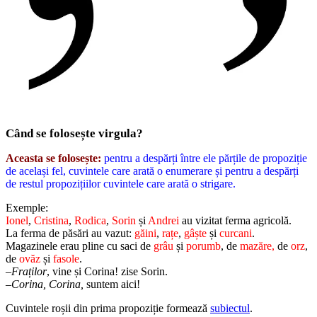
Când se folosește virgula?
Aceasta se folosește:
pentru a despărți între ele părțile de propoziție
de același fel, cuvintele care arată o enumerare și pentru a despărți
de restul propozițiilor cuvintele care arată o strigare.
Exemple:
Ionel
,
Cristina
,
Rodica
,
Sorin
și
Andrei
au vizitat ferma agricolă.
La ferma de păsări au vazut:
găini
,
rațe
,
gâște
și
curcani
.
Magazinele erau pline cu saci de
grâu
și
porumb
, de
mazăre,
de
orz
,
de
ovăz
și
fasole
.
–
Fraților
, vine și Corina! zise Sorin.
–
Corina, Corina,
suntem aici!
Cuvintele roșii din prima propoziție formează
subiectul
.