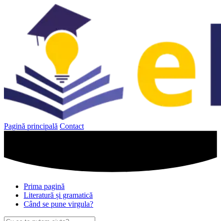
Sari
la
conținut
Pagină principală
Contact
Prima pagină
Literatură și gramatică
Când se pune virgula?
Caută