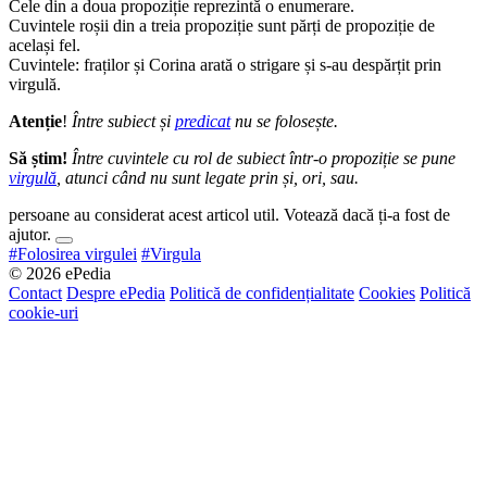
Cele din a doua propoziție reprezintă o enumerare.
Cuvintele roșii din a treia propoziție sunt părți de propoziție de
același fel.
Cuvintele: fraților și Corina arată o strigare și s-au despărțit prin
virgulă.
Atenție
!
Între subiect și
predicat
nu se folosește.
Să știm!
Între cuvintele cu rol de subiect într-o propoziție se pune
virgulă
, atunci când nu sunt legate prin și, ori, sau.
persoane au considerat acest articol util. Votează dacă ți-a fost de
ajutor.
#Folosirea virgulei
#Virgula
© 2026 ePedia
Contact
Despre ePedia
Politică de confidențialitate
Cookies
Politică
cookie-uri