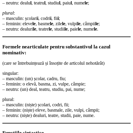
– neutru: dealu
l
, teatru
l
, studiu
l
, paiu
l
, nume
le
;
plural
:
– masculin: școlari
i
, codri
i
, fii
i
;
– feminin: eleve
le
, basme
le
, zile
le
, vulpi
le
, câmpii
le
;
– neutru: dealuri
le
, teatre
le
, studii
le
, paie
le
, nume
le
.
Formele nearticulate pentru substantivul la cazul
nominativ:
(care se întrebuințează și însoțite de articolul nehotărât)
singular:
– masculin: (un) școlar, cadru, fiu;
– feminin: o elevă, basma, zi, vulpe, câmpie;
– neutru: (un) deal, teatru, studiu, pai, nume;
plural:
– masculin: (niște) școlari, codri, fii;
– feminin: (niște) eleve, basmale, zile, vulpi, câmpii;
– neutru: (niște) dealuri, teatre, studii, paie, nume.
Funcțiile sintactice