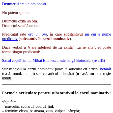
Drumețul
era un om obosit.
Nu putem spune:
Drumețul exită un om.
Drumețul se află un om.
Predicatul este
era un om
, în care substantivul
un om
e
nume
predicativ
(
substantiv în cazul nominativ
).
Dacă verbul
a fi
are înțelesul de „a exista”, „a se afla”, el poate
forma singur predicatul:
Satul
copilăriei lui Mihai Eminescu este lângă Botoșani.
(se află)
Substantivul la cazul nominativ poate fi articulat cu articol
hotărât
(cas
ă
, omu
l
, munți
i
) sau cu articol nehotărât (
o
casă,
un
om,
niște
munți).
Formele articulate pentru substantivul la cazul nominativ:
singular
:
– masculin: școlaru
l
, codru
l
, fiu
l
;
– feminin: elev
a
, basmau
a
, ziu
a
, vulpe
a
, câmpi
a
;