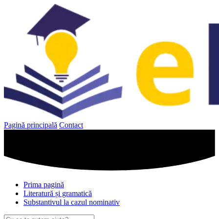
Sari
la
conținut
Pagină principală
Contact
Prima pagină
Literatură și gramatică
Substantivul la cazul nominativ
Caută