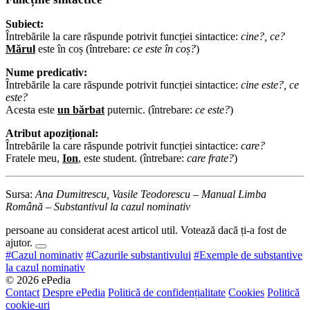
Subiect:
Întrebările la care răspunde potrivit funcției sintactice:
cine?, ce?
Mărul
este în coș (întrebare:
ce este în coș?
)
Nume predicativ:
Întrebările la care răspunde potrivit funcției sintactice:
cine este?, ce
este?
Acesta este
un bărbat
puternic. (întrebare:
ce este?
)
Atribut apozițional:
Întrebările la care răspunde potrivit funcției sintactice:
care?
Fratele meu,
Ion
, este student. (întrebare:
care frate?
)
Sursa:
Ana Dumitrescu, Vasile Teodorescu – Manual Limba
Română – Substantivul la cazul nominativ
persoane au considerat acest articol util. Votează dacă ți-a fost de
ajutor.
#Cazul nominativ
#Cazurile substantivului
#Exemple de substantive
la cazul nominativ
© 2026 ePedia
Contact
Despre ePedia
Politică de confidențialitate
Cookies
Politică
cookie-uri