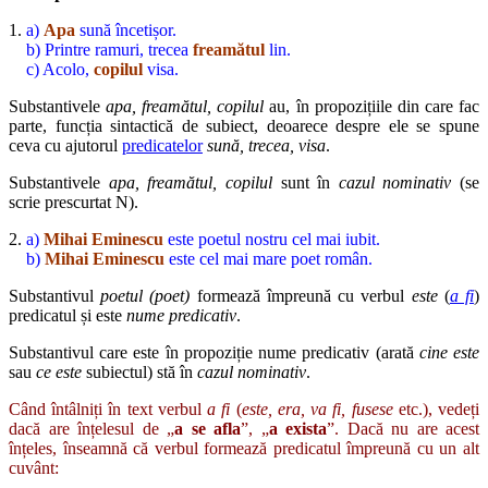
1.
a)
Apa
sună încetișor.
b) Printre ramuri, trecea
freamătul
lin.
c) Acolo,
copilul
visa.
Substantivele
apa, freamătul, copilul
au, în propozițiile din care fac
parte, funcția sintactică de subiect, deoarece despre ele se spune
ceva cu ajutorul
predicatelor
sună, trecea, visa
.
Substantivele
apa, freamătul, copilul
sunt în
cazul nominativ
(se
scrie prescurtat N).
2.
a)
Mihai Eminescu
este poetul nostru cel mai iubit.
b)
Mihai Eminescu
este cel mai mare poet român.
Substantivul
poetul (poet)
formează împreună cu verbul
este
(
a fi
)
predicatul și este
nume predicativ
.
Substantivul care este în propoziție nume predicativ (arată
cine este
sau
ce este
subiectul) stă în
cazul nominativ
.
Când întâlniți în text verbul
a fi
(
este, era, va fi, fusese
etc.), vedeți
dacă are înțelesul de „
a se afla
”, „
a exista
”. Dacă nu are acest
înțeles, înseamnă că verbul formează predicatul împreună cu un alt
cuvânt: