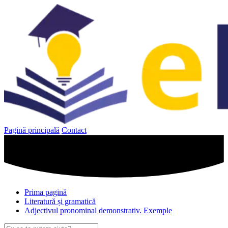
Sari
la
conținut
Pagină principală
Contact
Prima pagină
Literatură și gramatică
Adjectivul pronominal demonstrativ. Exemple
Caută