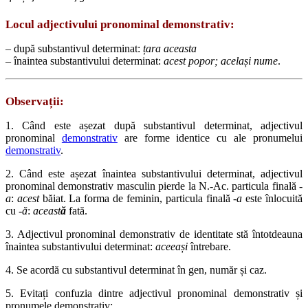
Locul adjectivului pronominal demonstrativ:
– după substantivul determinat:
țara aceasta
– înaintea substantivului determinat:
acest popor; același nume
.
Observații:
1. Când este așezat după substantivul determinat, adjectivul
pronominal
demonstrativ
are forme identice cu ale pronumelui
demonstrativ
.
2. Când este așezat înaintea substantivului determinat, adjectivul
pronominal demonstrativ masculin pierde la N.-Ac. particula finală
-
a
:
acest
băiat. La forma de feminin, particula finală
-a
este înlocuită
cu
-ă
:
aceast
ă
fată.
3. Adjectivul pronominal demonstrativ de identitate stă întotdeauna
înaintea substantivului determinat:
aceeași
întrebare.
4. Se acordă cu substantivul determinat în gen, număr și caz.
5. Evitați confuzia dintre adjectivul pronominal demonstrativ și
pronumele demonstrativ: