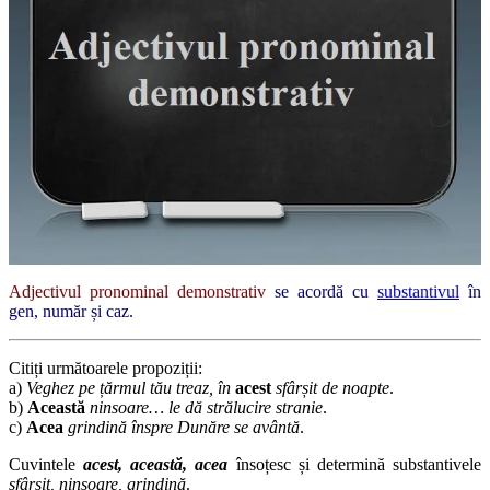
Adjectivul pronominal demonstrativ
se acordă cu
substantivul
în
gen, număr și caz.
Citiți următoarele propoziții:
a)
Veghez pe țărmul tău treaz, în
acest
sfârșit de noapte
.
b)
Această
ninsoare… le dă strălucire stranie
.
c)
Acea
grindină înspre Dunăre se avântă
.
Cuvintele
acest, această, acea
însoțesc și determină substantivele
sfârșit, ninsoare, grindină
.