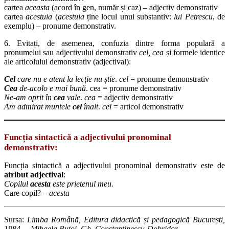
cartea
aceasta
(acord în gen, număr și caz) – adjectiv demonstrativ
cartea
acestuia
(
acestuia
ține locul unui substantiv:
lui Petrescu
, de
exemplu) – pronume demonstrativ.
6. Evitați, de asemenea, confuzia dintre forma populară a
pronumelui sau adjectivului demonstrativ
cel, cea
și formele identice
ale articolului demonstrativ (adjectival):
Cel
care nu e atent la lecție nu știe
.
cel
= pronume demonstrativ
Cea
de-acolo e mai bună
. cea = pronume demonstrativ
Ne-am oprit în
cea
vale
.
cea
= adjectiv demonstrativ
Am admirat muntele
cel
înalt
.
cel
= articol demonstrativ
Funcția sintactică a adjectivului pronominal
demonstrativ:
Funcția sintactică a adjectivului pronominal demonstrativ este de
atribut adjectival
:
Copilul
acesta
este prietenul meu.
Care copil? –
acesta
Sursa:
Limba Română, Editura didactică și pedagogică București,
1984 – Mihaela Butoi, Gh. Constantinescu-Dobridor